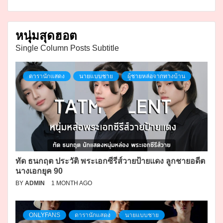
หนุ่มสุดฮอต
Single Column Posts Subtitle
ดารานักแสดง
นายแบบชาย
ผู้ชายหล่อจากทางบ้าน
ทัด ธนกฤต ประวัติ พระเอกซีรีส์วายป้ายแดง ลูกชายอดีต
นางเอกยุค 90
BY
ADMIN
1 MONTH AGO
ONLYFANS
ดารานักแสดง
นายแบบชาย