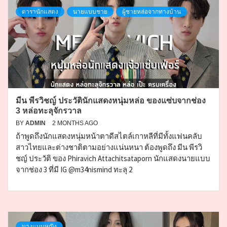
ดารานักแสดง
นายแบบชาย
ผู้ชายหล่อจากทางบ้าน
มีน พีรวิชญ์ ประวัตินักแสดงหนุ่มหล่อ ของแซ่บจากช่อง
3 หล่อทะลุจักรวาล
BY
ADMIN
2 MONTHS AGO
ถ้าพูดถึงนักแสดงหนุ่มหน้าตาดีสไตล์เกาหลีที่มีทั้งแฟนคลับ
สาวไทยและต่างชาติตามอย่างแน่นหนา ต้องพูดถึง มีน พีรวิ
ชญ์ ประวัติ ของ Phiravich Attachitsataporn นักแสดงนายแบบ
จากช่อง 3 ที่มี IG @m34nismind ทะลุ 2
นางแบบหญิง