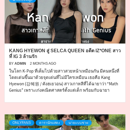
KANG HYEWON สู่ SELCA QUEEN อดีต IZ*ONE สาว
ที่ IG 3 ล้านรัก
BY
ADMIN
2 MONTHS AGO
ในโลก K-Pop ที่เต็มไปด้วยสาวสวยหน้าเหมือนกัน มีคนหนึ่งที่
โดดเด่นขึ้นมาด้วยจุดเด่นที่ไม่มีใครเหมือน เธอคือ Kang
Hyewon (강혜원 / คังฮเยวอน) สาวเกาหลีที่ได้ฉายาว่า “Math
Genius” เพราะเก่งคณิตศาสตร์ตั้งแต่เด็ก พร้อมกับฉายา
ONLYFANS
ดารานักแสดง
นายแบบชาย