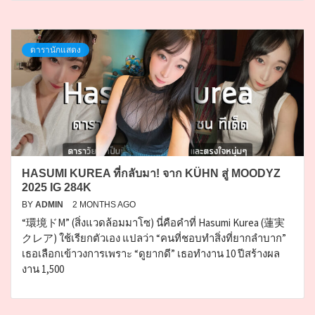
ดารานักแสดง
HASUMI KUREA ที่กลับมา! จาก KÜHN สู่ MOODYZ
2025 IG 284K
BY
ADMIN
2 MONTHS AGO
“環境ドM” (สิ่งแวดล้อมมาโซ) นี่คือคำที่ Hasumi Kurea (蓮実
クレア) ใช้เรียกตัวเอง แปลว่า “คนที่ชอบทำสิ่งที่ยากลำบาก”
เธอเลือกเข้าวงการเพราะ “ดูยากดี” เธอทำงาน 10 ปีสร้างผล
งาน 1,500