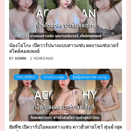
น้องโอโกะ เปิดวาร์ปนางแบบสาวแซ่บ ผลงานแซ่บเวอร์
สไตล์คอสเพลย์
BY
ADMIN
2 YEARS AGO
ONLYFANS
นางแบบหญิง
ผู้หญิงสวยจากทางบ้าน
ยัยพีช เปิดวาร์ปไอดอลสาวแซ่บ ดาวยั่วสายโชว์ หุ่นฉ่ำสุด