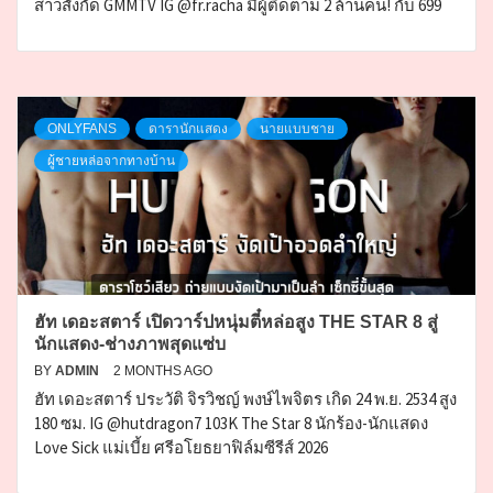
สาวสังกัด GMMTV IG @fr.racha มีผู้ติดตาม 2 ล้านคน! กับ 699
ONLYFANS
ดารานักแสดง
นายแบบชาย
ผู้ชายหล่อจากทางบ้าน
ฮัท เดอะสตาร์ เปิดวาร์ปหนุ่มตี๋หล่อสูง THE STAR 8 สู่
นักแสดง-ช่างภาพสุดแซ่บ
BY
ADMIN
2 MONTHS AGO
ฮัท เดอะสตาร์ ประวัติ จิรวิชญ์ พงษ์ไพจิตร เกิด 24 พ.ย. 2534 สูง
180 ซม. IG @hutdragon7 103K The Star 8 นักร้อง-นักแสดง
Love Sick แม่เบี้ย ศรีอโยธยาฟิล์มซีรีส์ 2026