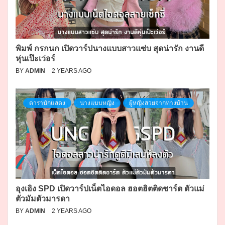
พิมพ์ กรกนก เปิดวาร์ปนางแบบสาวแซ่บ สุดน่ารัก งานดี
หุ่นเป๊ะเว่อร์
BY
ADMIN
2 YEARS AGO
ดารานักแสดง
นางแบบหญิง
ผู้หญิงสวยจากทางบ้าน
อุงเอิง SPD เปิดวาร์ปเน็ตไอดอล ฮอตฮิตติดชาร์ต ตัวแม่
ตัวมัมตัวมารดา
BY
ADMIN
2 YEARS AGO