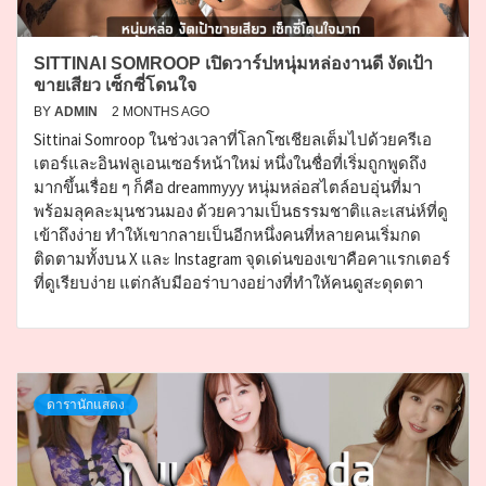
SITTINAI SOMROOP เปิดวาร์ปหนุ่มหล่องานดี งัดเป้า
ขายเสียว เซ็กซี่โดนใจ
BY
ADMIN
2 MONTHS AGO
Sittinai Somroop ในช่วงเวลาที่โลกโซเชียลเต็มไปด้วยครีเอ
เตอร์และอินฟลูเอนเซอร์หน้าใหม่ หนึ่งในชื่อที่เริ่มถูกพูดถึง
มากขึ้นเรื่อย ๆ ก็คือ dreammyyy หนุ่มหล่อสไตล์อบอุ่นที่มา
พร้อมลุคละมุนชวนมอง ด้วยความเป็นธรรมชาติและเสน่ห์ที่ดู
เข้าถึงง่าย ทำให้เขากลายเป็นอีกหนึ่งคนที่หลายคนเริ่มกด
ติดตามทั้งบน X และ Instagram จุดเด่นของเขาคือคาแรกเตอร์
ที่ดูเรียบง่าย แต่กลับมีออร่าบางอย่างที่ทำให้คนดูสะดุดตา
ดารานักแสดง