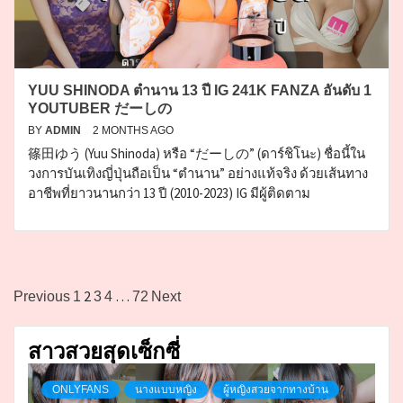
YUU SHINODA ตำนาน 13 ปี IG 241K FANZA อันดับ 1
YOUTUBER だーしの
BY
ADMIN
2 MONTHS AGO
篠田ゆう (Yuu Shinoda) หรือ “だーしの” (ดาร์ชิโนะ) ชื่อนี้ใน
วงการบันเทิงญี่ปุ่นถือเป็น “ตำนาน” อย่างแท้จริง ด้วยเส้นทาง
อาชีพที่ยาวนานกว่า 13 ปี (2010-2023) IG มีผู้ติดตาม
Posts
2
…
Previous
1
3
4
72
Next
pagination
สาวสวยสุดเซ็กซี่
ONLYFANS
นางแบบหญิง
ผู้หญิงสวยจากทางบ้าน