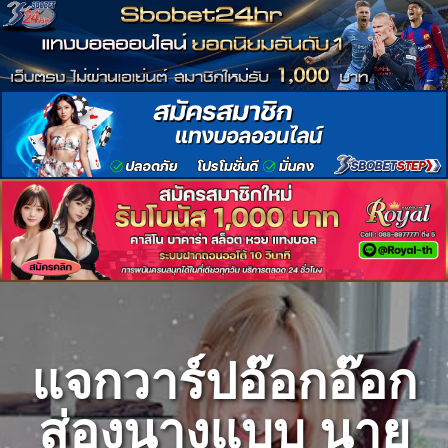
Skip
to
content
แจกวาร์ปอ๊อกอ๊อก
ส่องนางแบบ นาย