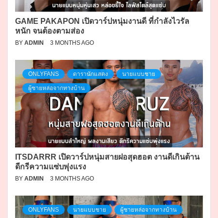
GAME PAKAPON เปิดวาร์ปหนุ่มงานดี ที่กำลังไวรัล
หนัก จนต้องตามส่อง
BY
ADMIN
3 MONTHS AGO
ONLYFANS
ดารานักแสดง
นายแบบชาย
ผู้ชายหล่อจากทางบ้าน
ITSDARRR เปิดวาร์ปหนุ่มสายฝอสุดฮอต งานดีเกินต้าน
ดีกรีความแซ่บพุ่งแรง
BY
ADMIN
3 MONTHS AGO
ONLYFANS
นายแบบชาย
ผู้ชายหล่อจากทางบ้าน