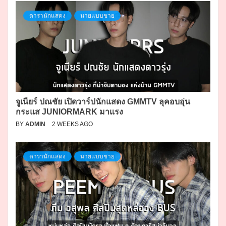
ดารานักแสดง
นายแบบชาย
จูเนียร์ ปณชัย เปิดวาร์ปนักแสดง GMMTV ลุคอบอุ่น
กระแส JUNIORMARK มาแรง
BY
ADMIN
2 WEEKS AGO
ดารานักแสดง
นายแบบชาย