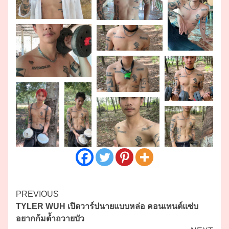
Continue
PREVIOUS
TYLER WUH เปิดวาร์ปนายแบบหล่อ คอนเทนต์แซ่บ
Reading
อยากก้มต้ำถวายบัว