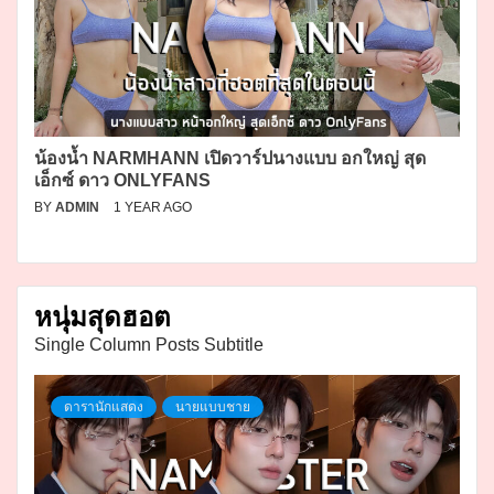
น้องน้ำ NARMHANN เปิดวาร์ปนางแบบ อกใหญ่ สุด
เอ็กซ์ ดาว ONLYFANS
BY
ADMIN
1 YEAR AGO
หนุ่มสุดฮอต
Single Column Posts Subtitle
ดารานักแสดง
นายแบบชาย