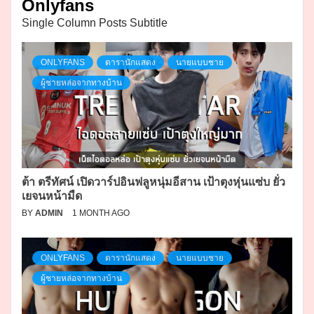
Onlyfans
Single Column Posts Subtitle
ONLYFANS
ดารานักแสดง
นายแบบชาย
ผู้ชายหล่อจากทางบ้าน
ต้า ตรีทัศน์ เปิดวาร์ปอินฟลูหนุ่มอีสาน เป้าตุงหุ่นแซ่บ ยั่ว
เยจนหน้ามืด
BY
ADMIN
1 MONTH AGO
ONLYFANS
ดารานักแสดง
นายแบบชาย
ผู้ชายหล่อจากทางบ้าน