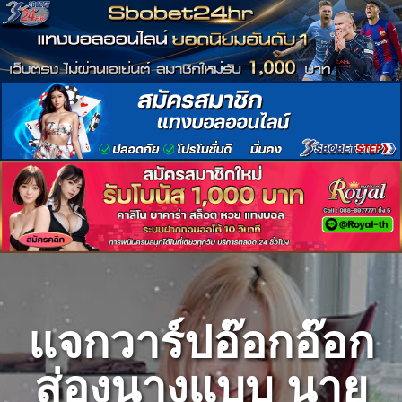
Skip
to
content
แจกวาร์ปอ๊อกอ๊อก
ส่องนางแบบ นาย