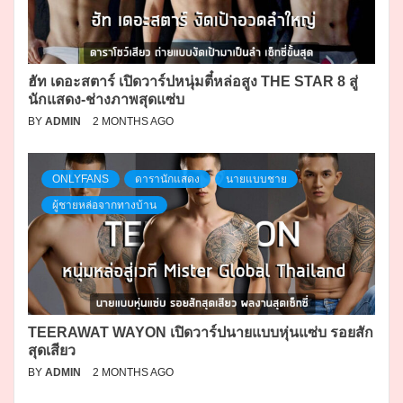
ฮัท เดอะสตาร์ เปิดวาร์ปหนุ่มตี๋หล่อสูง THE STAR 8 สู่
นักแสดง-ช่างภาพสุดแซ่บ
BY
ADMIN
2 MONTHS AGO
ONLYFANS
ดารานักแสดง
นายแบบชาย
ผู้ชายหล่อจากทางบ้าน
TEERAWAT WAYON เปิดวาร์ปนายแบบหุ่นแซ่บ รอยสัก
สุดเสียว
BY
ADMIN
2 MONTHS AGO