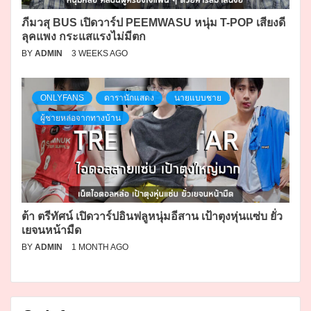
ภีมวสุ BUS เปิดวาร์ป PEEMWASU หนุ่ม T-POP เสียงดี
ลุคแพง กระแสแรงไม่มีตก
BY
ADMIN
3 WEEKS AGO
ONLYFANS
ดารานักแสดง
นายแบบชาย
ผู้ชายหล่อจากทางบ้าน
ต้า ตรีทัศน์ เปิดวาร์ปอินฟลูหนุ่มอีสาน เป้าตุงหุ่นแซ่บ ยั่ว
เยจนหน้ามืด
BY
ADMIN
1 MONTH AGO