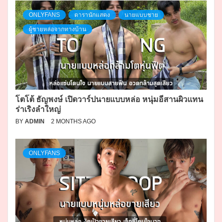
ONLYFANS
ดารานักแสดง
นายแบบชาย
ผู้ชายหล่อจากทางบ้าน
โตโต้ ธัญพงษ์ เปิดวาร์ปนายแบบหล่อ หนุ่มอีสานผิวแทน
ร่าเริงลำใหญ่
BY
ADMIN
2 MONTHS AGO
ONLYFANS