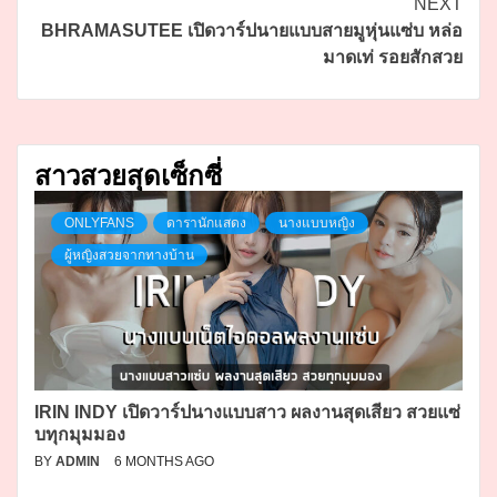
NEXT
BHRAMASUTEE เปิดวาร์ปนายแบบสายมูหุ่นแซ่บ หล่อ
มาดเท่ รอยสักสวย
สาวสวยสุดเซ็กซี่
ONLYFANS
ดารานักแสดง
นางแบบหญิง
ผู้หญิงสวยจากทางบ้าน
IRIN INDY เปิดวาร์ปนางแบบสาว ผลงานสุดเสียว สวยแซ่
บทุกมุมมอง
BY
ADMIN
6 MONTHS AGO