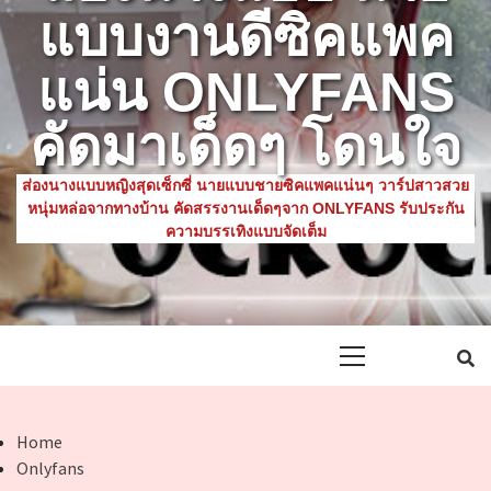
แบบงานดีซิคแพค
แน่น ONLYFANS
คัดมาเด็ดๆ โดนใจ
ส่องนางแบบหญิงสุดเซ็กซี่ นายแบบชายซิคแพคแน่นๆ วาร์ปสาวสวย
หนุ่มหล่อจากทางบ้าน คัดสรรงานเด็ดๆจาก ONLYFANS รับประกัน
ความบรรเทิงแบบจัดเต็ม
Primary
Menu
Home
Onlyfans