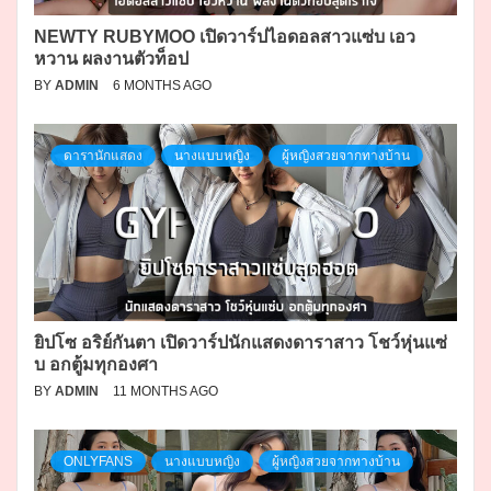
NEWTY RUBYMOO เปิดวาร์ปไอดอลสาวแซ่บ เอว
หวาน ผลงานตัวท็อป
BY
ADMIN
6 MONTHS AGO
ดารานักแสดง
นางแบบหญิง
ผู้หญิงสวยจากทางบ้าน
ยิปโซ อริย์กันตา เปิดวาร์ปนักแสดงดาราสาว โชว์หุ่นแซ่
บ อกตู้มทุกองศา
BY
ADMIN
11 MONTHS AGO
ONLYFANS
นางแบบหญิง
ผู้หญิงสวยจากทางบ้าน