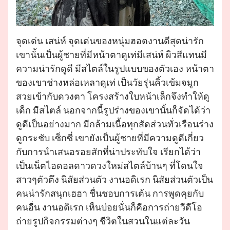
จุดเด่น เสน่ห์ จุดเด่นของหนุ่มฮอตงานดีสุดน่ารัก
เขานั้นเป็นผู้ชายที่มีหน้าตาดูเท่มีเสน่ห์ ผิวสีแทนมี
ความน่ารักดูดี มีสไตล์ในรูปแบบของตัวเอง หน้าตา
ของเขาช่างหล่อเหลาดูเท่ เป็นวัยรุ่นคิ้วเข้มจมูก
สวยเข้ากับดวงตา โครงสร้างใบหน้าเล็กจึงทำให้ดู
เด็ก มีสไตล์ นอกจากนี้รูปร่างของเขานั้นก็จัดได้ว่า
ดูดีเป็นอย่างมาก มีกล้ามเนื้อทุกสัดส่วนทั่วเรือนร่าง
ดูกระชับ เซ็กซี่ เขายังเป็นผู้ชายที่มีความดูดีเกี่ยว
กับการนำเสนอรอยสักที่น่าประทับใจ เรียกได้ว่า
เป็นเน็ตไอดอลดาวดวงใหม่สไตล์บ้านๆ ที่โดนใจ
สาวๆตัวตึง นิสัยส่วนตัว งานอดิเรก นิสัยส่วนตัวเป็น
คนน่ารักสนุกเฮฮา ชื่นชอบการเต้น การพูดคุยกับ
คนอื่น งานอดิเรก เห็นบ่อยนั่นก็คือการถ่ายวีดีโอ
ถ่ายรูปกิจกรรมต่างๆ ชีวิตในสวนในแต่ละวัน