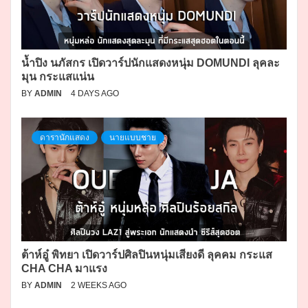
น้ำปิง นภัสกร เปิดวาร์ปนักแสดงหนุ่ม DOMUNDI ลุคละ
มุน กระแสแน่น
BY
ADMIN
4 DAYS AGO
ดารานักแสดง
นายแบบชาย
ต้าห์อู๋ พิทยา เปิดวาร์ปศิลปินหนุ่มเสียงดี ลุคคม กระแส
CHA CHA มาแรง
BY
ADMIN
2 WEEKS AGO