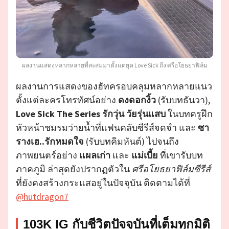
ผลงานแสดงหลากหลายที่สะสมมาตั้งแต่ยุค Love Sick ถึง ศรีอโยธยาฟิล์ม
ผลงานการแสดงของฮัทครอบคลุมหลากหลายแนว
ตั้งแต่ละครโทรทัศน์อย่าง
ดงดอกงิ้ว
(รับบทธันวา),
Love Sick The Series รักวุ่น วัยรุ่นแสบ
ในบทครูฝึก
หัวหน้าชมรมว่ายน้ำที่แฟนคลับซีรีส์จดจำ และ
ซา
รางเฮ..รักหมดใจ
(รับบทคิมหันต์) ไปจนถึง
ภาพยนตร์อย่าง
แผลเก่า
และ
แม่เบี้ย
ที่เขารับบท
ภาคภูมิ ล่าสุดยังปรากฏตัวใน
ศรีอโยธยาฟิล์มซีรีส์
ที่ยังคงสร้างกระแสอยู่ในปัจจุบัน ติดตามได้ที่
@hutdragon7
103K IG กับชีวิตปัจจุบันที่เต็มทุกมิติ