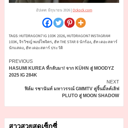
อัปเดต: มิถุนายน 2026 |
Ockock.com
TAGS:
HUTDRAGON7 IG 103K 2026
,
HUTDRAGON7 INSTAGRAM
103K
,
จิรวิชญ์ พงษ์ไพจิตร
,
ฮัท THE STAR 8 นักร้อง
,
ฮัท เดอะสตาร์
นักแสดง
,
ฮัท เดอะสตาร์ ประวัติ
Continue
PREVIOUS
HASUMI KUREA ที่กลับมา! จาก KÜHN สู่ MOODYZ
Reading
2025 IG 284K
NEXT
ฟิล์ม รชานันท์ มหาวรรณ์ GMMTV คู่จิ้นมิ้ลค์เลิฟ
PLUTO สู่ MOON SHADOW
สาวสวยสุดเซ็กซี่