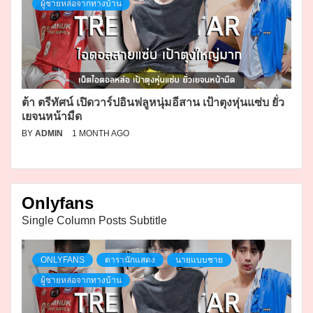
ผู้ชายหล่อจากทางบ้าน
ต้า ตรีทัศน์ เปิดวาร์ปอินฟลูหนุ่มอีสาน เป้าตุงหุ่นแซ่บ ยั่ว
เยจนหน้ามืด
BY
ADMIN
1 MONTH AGO
Onlyfans
Single Column Posts Subtitle
ONLYFANS
ดารานักแสดง
นายแบบชาย
ผู้ชายหล่อจากทางบ้าน