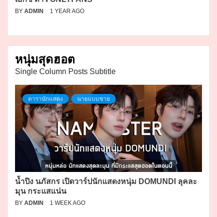
BY
ADMIN
1 YEAR AGO
หนุ่มสุดฮอต
Single Column Posts Subtitle
ดารานักแสดง
นายแบบชาย
น้ำปิง นภัสกร เปิดวาร์ปนักแสดงหนุ่ม DOMUNDI ลุคละ
มุน กระแสแน่น
BY
ADMIN
1 WEEK AGO