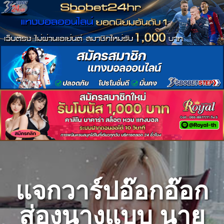
Skip
to
content
แจกวาร์ปอ๊อกอ๊อก
ส่องนางแบบ นาย