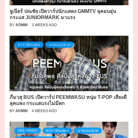
จูเนียร์ ปณชัย เปิดวาร์ปนักแสดง GMMTV ลุคอบอุ่น
กระแส JUNIORMARK มาแรง
BY
ADMIN
3 WEEKS AGO
ดารานักแสดง
นายแบบชาย
ภีมวสุ BUS เปิดวาร์ป PEEMWASU หนุ่ม T-POP เสียงดี
ลุคแพง กระแสแรงไม่มีตก
BY
ADMIN
4 WEEKS AGO
ONLYFANS
ดารานักแสดง
นายแบบชาย