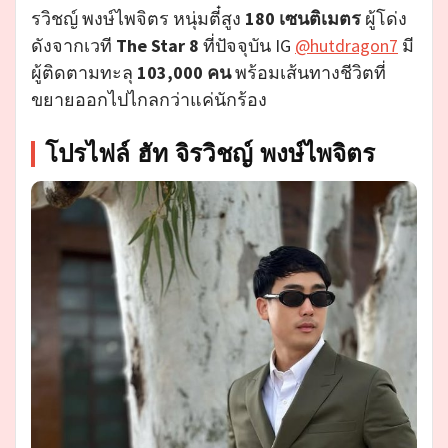
รวิชญ์ พงษ์ไพจิตร หนุ่มตี๋สูง
180 เซนติเมตร
ผู้โด่ง
ดังจากเวที
The Star 8
ที่ปัจจุบัน IG
@hutdragon7
มี
ผู้ติดตามทะลุ
103,000 คน
พร้อมเส้นทางชีวิตที่
ขยายออกไปไกลกว่าแค่นักร้อง
โปรไฟล์ ฮัท จิรวิชญ์ พงษ์ไพจิตร