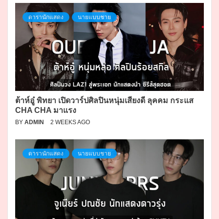
ดารานักแสดง
นายแบบชาย
ต้าห์อู๋ พิทยา เปิดวาร์ปศิลปินหนุ่มเสียงดี ลุคคม กระแส
CHA CHA มาแรง
BY
ADMIN
2 WEEKS AGO
ดารานักแสดง
นายแบบชาย