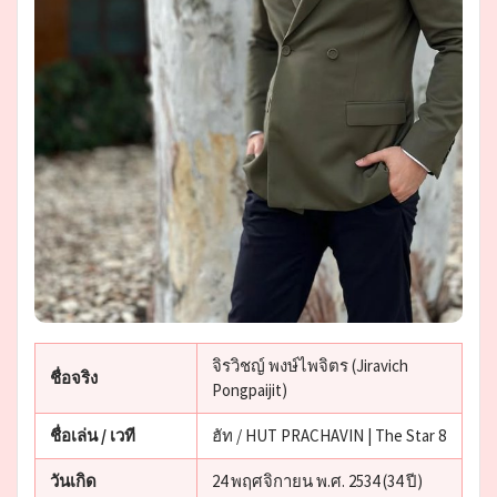
จิรวิชญ์ พงษ์ไพจิตร (Jiravich
ชื่อจริง
Pongpaijit)
ชื่อเล่น / เวที
ฮัท / HUT PRACHAVIN | The Star 8
วันเกิด
24 พฤศจิกายน พ.ศ. 2534 (34 ปี)