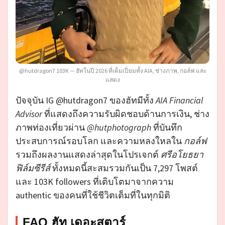
@hutdragon7 103K — ฮัทในปี 2026 ที่เต็มเปี่ยมทั้ง AIA, ช่างภาพ, กอล์ฟ และ
แสดง
ปัจจุบัน IG @hutdragon7 ของฮัทมีทั้ง
AIA Financial
Advisor
ที่แสดงถึงความรับผิดชอบด้านการเงิน, ช่าง
ภาพท่องเที่ยวผ่าน
@hutphotograph
ที่บันทึก
ประสบการณ์รอบโลก และความหลงใหลใน
กอล์ฟ
รวมถึงผลงานแสดงล่าสุดในโปรเจกต์
ศรีอโยธยา
ฟิล์มซีรีส์
ทั้งหมดนี้สะสมรวมกันเป็น 7,297 โพสต์
และ 103K followers ที่เติบโตมาจากความ
authentic ของคนที่ใช้ชีวิตเต็มที่ในทุกมิติ
FAQ ฮัท เดอะสตาร์