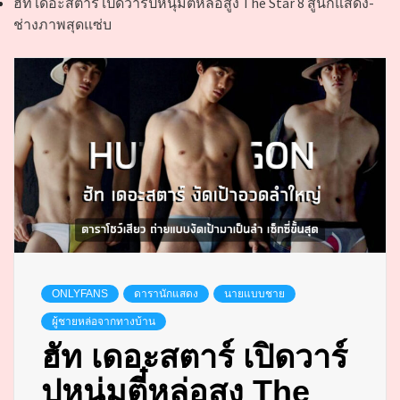
ฮัท เดอะสตาร์ เปิดวาร์ปหนุ่มตี๋หล่อสูง The Star 8 สู่นักแสดง-
ช่างภาพสุดแซ่บ
ONLYFANS
ดารานักแสดง
นายแบบชาย
ผู้ชายหล่อจากทางบ้าน
ฮัท เดอะสตาร์ เปิดวาร์
ปหนุ่มตี๋หล่อสูง The