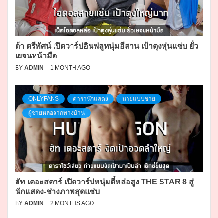
ต้า ตรีทัศน์ เปิดวาร์ปอินฟลูหนุ่มอีสาน เป้าตุงหุ่นแซ่บ ยั่ว
เยจนหน้ามืด
BY
ADMIN
1 MONTH AGO
ONLYFANS
ดารานักแสดง
นายแบบชาย
ผู้ชายหล่อจากทางบ้าน
ฮัท เดอะสตาร์ เปิดวาร์ปหนุ่มตี๋หล่อสูง THE STAR 8 สู่
นักแสดง-ช่างภาพสุดแซ่บ
BY
ADMIN
2 MONTHS AGO