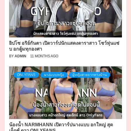
ยิปโซ อริย์กันตา เปิดวาร์ปนักแสดงดาราสาว โชว์หุ่นแซ่
บ อกตู้มทุกองศา
BY
ADMIN
11 MONTHS AGO
ONLYFANS
นางแบบหญิง
ผู้หญิงสวยจากทางบ้าน
น้องน้ำ NARMHANN เปิดวาร์ปนางแบบ อกใหญ่ สุด
เอ็กซ์ ดาว ONLYFANS