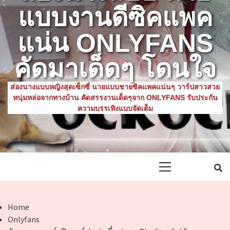
แบบงานดีซิคแพค
แน่น ONLYFANS
คัดมาเด็ดๆ โดนใจ
ส่องนางแบบหญิงสุดเซ็กซี่ นายแบบชายซิคแพคแน่นๆ วาร์ปสาวสวย
หนุ่มหล่อจากทางบ้าน คัดสรรงานเด็ดๆจาก ONLYFANS รับประกัน
ความบรรเทิงแบบจัดเต็ม
Primary
Menu
Home
Onlyfans