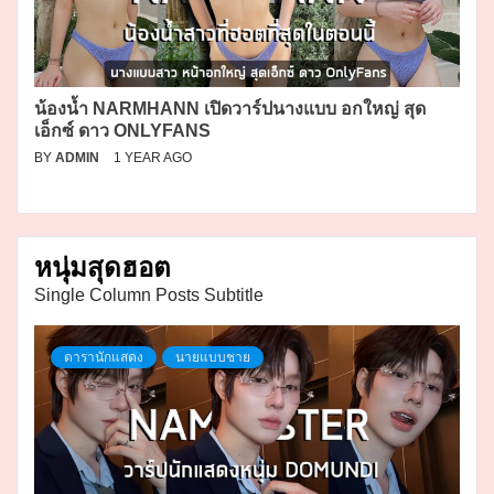
น้องน้ำ NARMHANN เปิดวาร์ปนางแบบ อกใหญ่ สุด
เอ็กซ์ ดาว ONLYFANS
BY
ADMIN
1 YEAR AGO
หนุ่มสุดฮอต
Single Column Posts Subtitle
ดารานักแสดง
นายแบบชาย