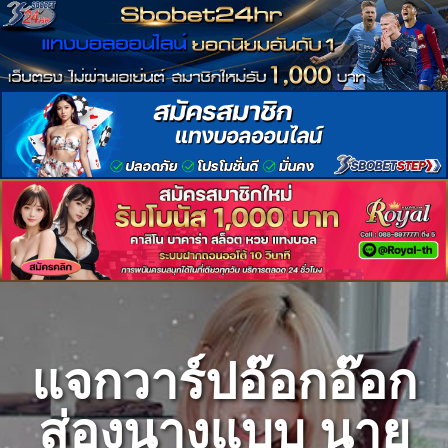
Skip
to
content
แจกวาร์ปอ๊อกอ๊อก
ส่องนางแบบ นาย