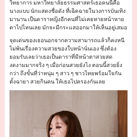
วิทยาการ มหาวิทยาลัยธรรมศาสตร์เธอคนนี้คือ
นางแบบ นักแสดงชื่อดัง ที่เฉิดฉายในวงการบันเทิง
มานาน เป็นดาราหญิงอีกคนที่ไม่เคยหายหน้าหาย
ตาไปไหนเลย มักจะมีกระแสออกมาให้เห็นอยู่เสมอ
จุดเด่นของเธอนอกจากความสามารถแล้วก็คงหนี
ไม่พ้นเรื่องความสวยของใบหน้านั่นเอง ซึ่งต้อง
ยอมรับเลยว่าเธอเป็นดาราที่มีหน้าตาสวยสด
งดงามมากจริง ๆ เมื่อก่อนสวยยังไง ตอนนี้สวยยิ่ง
กว่า ถึงขั้นที่ว่าหนุ่ม ๆ สาว ๆ ชาวไทยพร้อมใจกัน
ตั้งฉายา สวยกินคน ให้เธอไปครองกันเลย