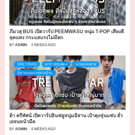
ภีมวสุ BUS เปิดวาร์ป PEEMWASU หนุ่ม T-POP เสียงดี
ลุคแพง กระแสแรงไม่มีตก
BY
ADMIN
3 WEEKS AGO
ONLYFANS
ดารานักแสดง
นายแบบชาย
ผู้ชายหล่อจากทางบ้าน
ต้า ตรีทัศน์ เปิดวาร์ปอินฟลูหนุ่มอีสาน เป้าตุงหุ่นแซ่บ ยั่ว
เยจนหน้ามืด
BY
ADMIN
4 WEEKS AGO