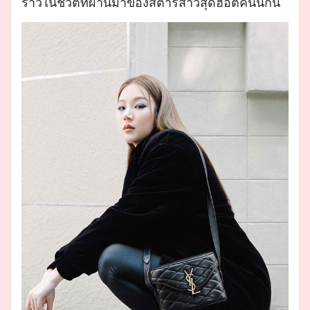
ราวในชีวิตที่ผ่านมาของสตาร์สาวสุดฮอตคนนี้กัน