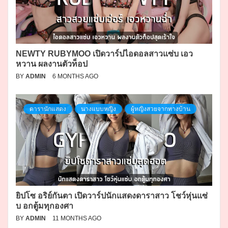
NEWTY RUBYMOO เปิดวาร์ปไอดอลสาวแซ่บ เอว
หวาน ผลงานตัวท็อป
BY
ADMIN
6 MONTHS AGO
ดารานักแสดง
นางแบบหญิง
ผู้หญิงสวยจากทางบ้าน
ยิปโซ อริย์กันตา เปิดวาร์ปนักแสดงดาราสาว โชว์หุ่นแซ่
บ อกตู้มทุกองศา
BY
ADMIN
11 MONTHS AGO