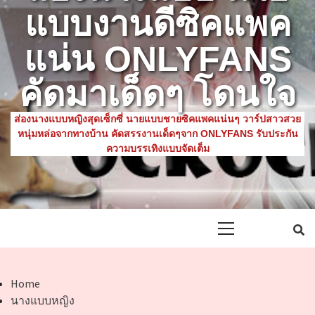
แบบงานดีซิคแพค
แน่น ONLYFANS
คัดมาเด็ดๆ โดนใจ
ส่องนางแบบหญิงสุดเซ็กซี่ นายแบบชายซิคแพคแน่นๆ วาร์ปสาวสวย
หนุ่มหล่อจากทางบ้าน คัดสรรงานเด็ดๆจาก ONLYFANS รับประกัน
ความบรรเทิงแบบจัดเต็ม
Primary
Menu
Home
นางแบบหญิง