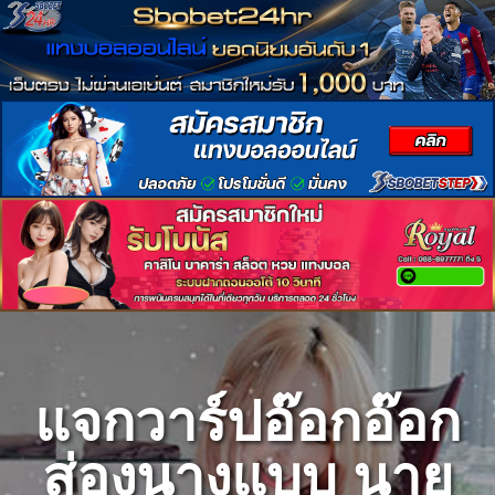
Skip
to
content
แจกวาร์ปอ๊อกอ๊อก
ส่องนางแบบ นาย