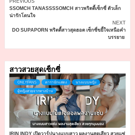
Continue
PREVIOUS
SSOMCH TANASSSSOMCH สาวพริตตี้เซ็กซี่ ตัวเล็ก
Reading
น่ารักโดนใจ
NEXT
DO SUPAPORN พริตตี้สาวสุดฮอต เซ็กซี่ขยี้ใจเหนือคำ
บรรยาย
สาวสวยสุดเซ็กซี่
ONLYFANS
ดารานักแสดง
นางแบบหญิง
ผู้หญิงสวยจากทางบ้าน
IRIN INDY เปิดวาร์ปนางแบบสาว ผลงานสุดเสียว สวยแซ่