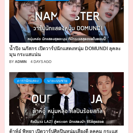
น้ำปิง นภัสกร เปิดวาร์ปนักแสดงหนุ่ม DOMUNDI ลุคละ
มุน กระแสแน่น
BY
ADMIN
4 DAYS AGO
ดารานักแสดง
นายแบบชาย
ต้าห์อู๋ พิทยา เปิดวาร์ปศิลปินหนุ่มเสียงดี ลุคคม กระแส