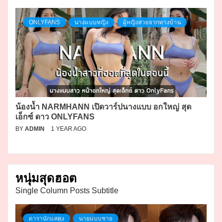
ONLYFANS
นางแบบหญิง
ผู้หญิงสวยจากทางบ้าน
น้องน้ำ NARMHANN เปิดวาร์ปนางแบบ อกใหญ่ สุด
เอ็กซ์ ดาว ONLYFANS
BY
ADMIN
1 YEAR AGO
หนุ่มสุดฮอต
Single Column Posts Subtitle
ดารานักแสดง
นายแบบชาย