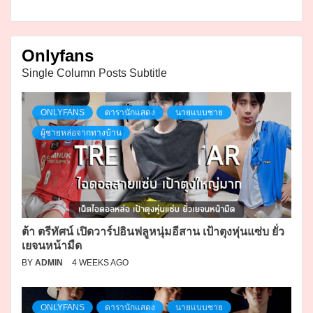
Onlyfans
Single Column Posts Subtitle
ONLYFANS
ดารานักแสดง
นายแบบชาย
ผู้ชายหล่อจากทางบ้าน
ต้า ตรีทัศน์ เปิดวาร์ปอินฟลูหนุ่มอีสาน เป้าตุงหุ่นแซ่บ ยั่ว
เยจนหน้ามืด
BY
ADMIN
4 WEEKS AGO
ONLYFANS
ดารานักแสดง
นายแบบชาย