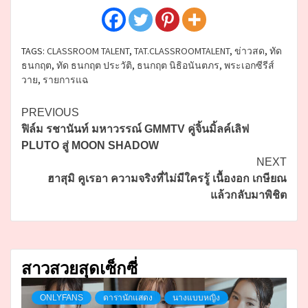
TAGS:
CLASSROOM TALENT
,
TAT.CLASSROOMTALENT
,
ข่าวสด
,
ทัด
ธนกฤต
,
ทัด ธนกฤต ประวัติ
,
ธนกฤต นิธิอนันตภร
,
พระเอกซีรีส์
วาย
,
รายการแฉ
Continue
PREVIOUS
ฟิล์ม รชานันท์ มหาวรรณ์ GMMTV คู่จิ้นมิ้ลค์เลิฟ
Reading
PLUTO สู่ MOON SHADOW
NEXT
ฮาสุมิ คูเรอา ความจริงที่ไม่มีใครรู้ เนื้องอก เกษียณ
แล้วกลับมาพิชิต
สาวสวยสุดเซ็กซี่
ONLYFANS
ดารานักแสดง
นางแบบหญิง