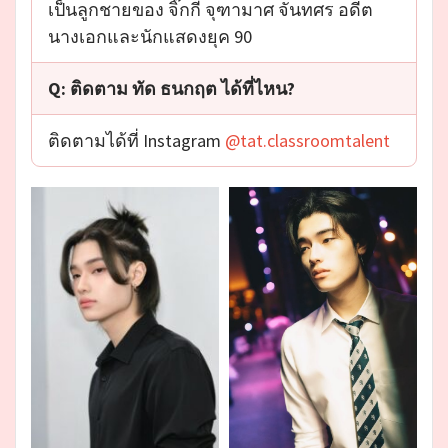
เป็นลูกชายของ จิ๊กกี๋ จุฑามาศ จันทศร อดีต
นางเอกและนักแสดงยุค 90
Q: ติดตาม ทัด ธนกฤต ได้ที่ไหน?
ติดตามได้ที่ Instagram
@tat.classroomtalent