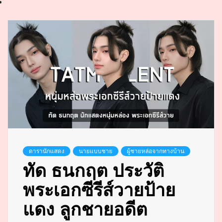
ดารานักแสดง
นายแบบชาย
ผู้ชายหล่อจากทางบ้าน
ทัด ธนกฤต ประวัติ
พระเอกซีรีส์วายป้าย
แดง ลูกชายอดีต