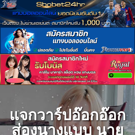
Skip
to
content
แจกวาร์ปอ๊อกอ๊อก
ส่องนางแบบ นาย