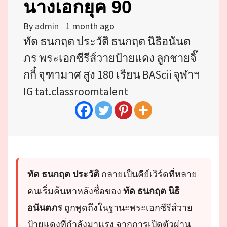
นางเอกยุค 90
By
admin
1 month ago
ทัด ธนกฤต ประวัติ ธนกฤต นิธิอนันต
ภร พระเอกซีรีส์วายป้ายแดง ลูกชายจิ๊
กกี๋ จุฑามาศ สูง 180 เรียน BAScii จุฬาฯ
IG tat.classroomtalent
ทัด ธนกฤต ประวัติ
กลายเป็นคีย์เวิร์ดที่หลาย
คนเริ่มค้นหาหลังชื่อของ
ทัด ธนกฤต นิธิ
อนันตภร
ถูกพูดถึงในฐานะพระเอกซีรีส์วาย
ป้ายแดงที่กำลังมาแรง จากการเปิดตัวผ่าน