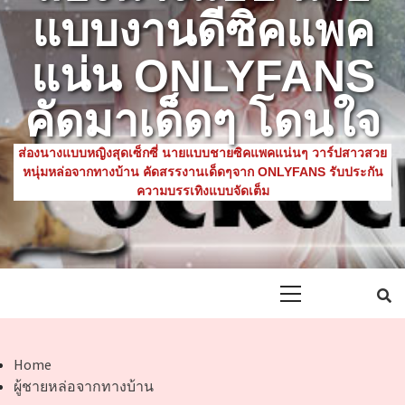
แบบงานดีซิคแพค
แน่น ONLYFANS
คัดมาเด็ดๆ โดนใจ
ส่องนางแบบหญิงสุดเซ็กซี่ นายแบบชายซิคแพคแน่นๆ วาร์ปสาวสวย
หนุ่มหล่อจากทางบ้าน คัดสรรงานเด็ดๆจาก ONLYFANS รับประกัน
ความบรรเทิงแบบจัดเต็ม
Primary
Menu
Home
ผู้ชายหล่อจากทางบ้าน