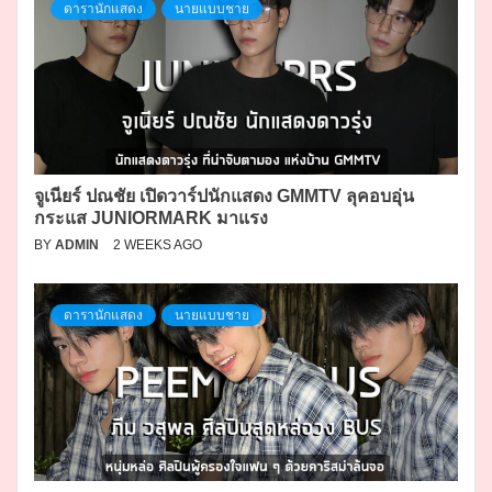
ดารานักแสดง
นายแบบชาย
จูเนียร์ ปณชัย เปิดวาร์ปนักแสดง GMMTV ลุคอบอุ่น
กระแส JUNIORMARK มาแรง
BY
ADMIN
2 WEEKS AGO
ดารานักแสดง
นายแบบชาย