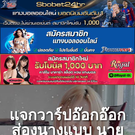
Skip
to
content
แจกวาร์ปอ๊อกอ๊อก
ส่องนางแบบ นาย