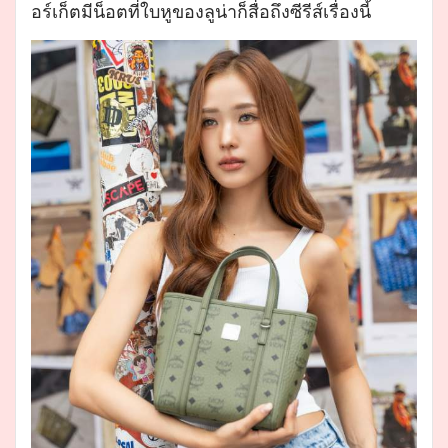
อร์เก็ตมีน็อตที่ใบหูของลูน่าก็สื่อถึงซีรีส์เรื่องนี้