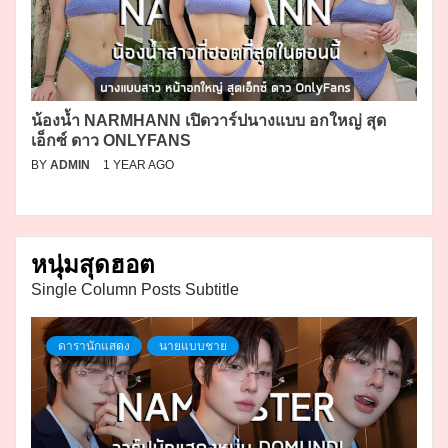
น้องน้ำ NARMHANN เปิดวาร์ปนางแบบ อกใหญ่ สุด
เอ็กซ์ ดาว ONLYFANS
BY
ADMIN
1 YEAR AGO
หนุ่มสุดฮอต
Single Column Posts Subtitle
ดารานักแสดง
นายแบบชาย