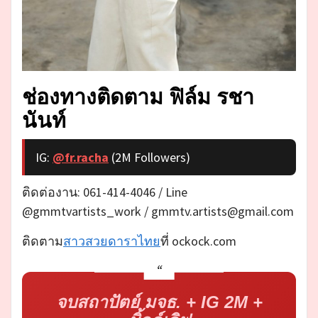
ช่องทางติดตาม ฟิล์ม รชา
นันท์
IG:
@fr.racha
(2M Followers)
ติดต่องาน: 061-414-4046 / Line
@gmmtvartists_work / gmmtv.artists@gmail.com
ติดตาม
สาวสวยดาราไทย
ที่ ockock.com
จบสถาปัตย์ มจธ. + IG 2M +