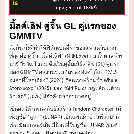
IG
Engagement 18%!)
มิ้ลค์เลิฟ คู่จิ้น GL คู่แรกของ
GMMTV
ดังนั้น สิ่งที่ทำให้ฟิล์มเป็นที่รักของแฟนคลับมาก
ที่สุดคือ คู่จิ้น “มิ้ลค์เลิฟ” (MilkLove) กับ น้ำตาล ทิพ
นารี วีรวัฒโนดม ซึ่งเป็นคู่จิ้นเกิร์ลเลิฟ (GL) คู่แรก
ของ GMMTV ผลงานร่วมกันของทั้งคู่ได้แก่ “23.5
องศาที่โลกเอียง” (2024), “คุณวาฬร้านชำ Whale
Store xoxo” (2025) และ “Girl Rules กฎหลัก…ห้าม
รักเธอ” (2026) ที่กำลังออกอากาศอยู่
เป็นผลให้ แฟนคลับยังสร้าง Fandom Character ให้
ทั้งคู่ชื่อ “ลูน่า” (LUNAR) เป็นแพนด้าอ้วนท้วนปาก
เป็ด มีดอกฟอร์เก็ตมีน็อตที่ใบหู ชื่อ LUNAR เป็นตัว
ย่อของ “Love U NamtanTipnaree And