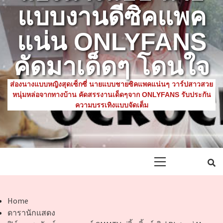
แบบงานดีซิคแพค
แน่น ONLYFANS
คัดมาเด็ดๆ โดนใจ
ส่องนางแบบหญิงสุดเซ็กซี่ นายแบบชายซิคแพคแน่นๆ วาร์ปสาวสวย
หนุ่มหล่อจากทางบ้าน คัดสรรงานเด็ดๆจาก ONLYFANS รับประกัน
ความบรรเทิงแบบจัดเต็ม
Primary
Menu
Home
ดารานักแสดง