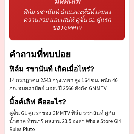
มิ้ลค์เลิฟ
ฟิล์ม รชานันท์ นักแสดงที่มีทั้งสมอง
ความสวย และเสน่ห์ คู่จิ้น GL คู่แรก
ของ GMMTV
คำถามที่พบบ่อย
ฟิล์ม รชานันท์ เกิดเมื่อไหร่?
14 กรกฎาคม 2543 กรุงเทพฯ สูง 164 ซม. หนัก 46
กก. จบสถาปัตย์ มจธ. ปี 2566 สังกัด GMMTV
มิ้ลค์เลิฟ คืออะไร?
คู่จิ้น GL คู่แรกของ GMMTV ฟิล์ม รชานันท์ คู่กับ
น้ำตาล ทิพนารี ผลงาน 23.5 องศา Whale Store Girl
Rules Pluto