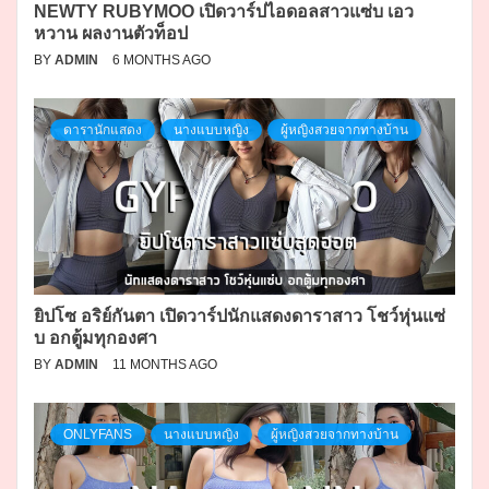
NEWTY RUBYMOO เปิดวาร์ปไอดอลสาวแซ่บ เอว
หวาน ผลงานตัวท็อป
BY
ADMIN
6 MONTHS AGO
ดารานักแสดง
นางแบบหญิง
ผู้หญิงสวยจากทางบ้าน
ยิปโซ อริย์กันตา เปิดวาร์ปนักแสดงดาราสาว โชว์หุ่นแซ่
บ อกตู้มทุกองศา
BY
ADMIN
11 MONTHS AGO
ONLYFANS
นางแบบหญิง
ผู้หญิงสวยจากทางบ้าน