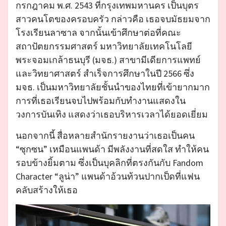
กรกฎาคม พ.ศ. 2543 ที่กรุงเทพมหานคร เป็นบุตร
สาวคนโตของครอบครัว กล่าวคือ เธอจบมัธยมจาก
โรงเรียนลาซาล จากนั้นเข้าศึกษาต่อที่คณะ
สถาปัตยกรรมศาสตร์ มหาวิทยาลัยเทคโนโลยี
พระจอมเกล้าธนบุรี (มจธ.) สาขามีเดียการแพทย์
และวิทยาศาสตร์ สำเร็จการศึกษาในปี 2566 ซึ่ง
มจธ. เป็นมหาวิทยาลัยชั้นนำของไทยที่เข้ายากมาก
การที่เธอเรียนจบไปพร้อมกับทำงานแสดงใน
วงการบันเทิง แสดงว่าเธอบริหารเวลาได้ยอดเยี่ยม
นอกจากนี้ สื่อหลายสำนักรายงานว่าเธอเป็นคน
“ซุกซน” เหมือนแพนด้า มีพลังงานที่สดใส ทำให้คน
รอบข้างยิ้มตาม ซึ่งเป็นบุคลิกที่ตรงกันกับ Fandom
Character “ลูน่า” แพนด้าอ้วนท้วนปากเป็ดที่แฟน
คลับสร้างให้เธอ