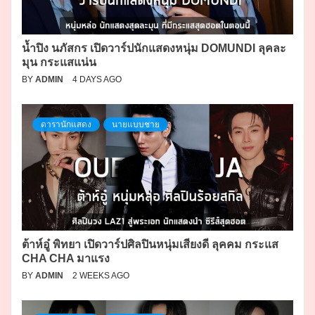
น้ำปิง นภัสกร เปิดวาร์ปนักแสดงหนุ่ม DOMUNDI ลุคละ
มุน กระแสแน่น
BY
ADMIN
4 DAYS AGO
ดารานักแสดง
นายแบบชาย
ต้าห์อู๋ พิทยา เปิดวาร์ปศิลปินหนุ่มเสียงดี ลุคคม กระแส
CHA CHA มาแรง
BY
ADMIN
2 WEEKS AGO