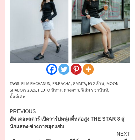
TAGS:
FILM RACHANUN
,
FR.RACHA
,
GMMTV
,
IG 2 ล้าน
,
MOON
SHADOW 2026
,
PLUTO นิทาน ดวงดาว
,
ฟิล์ม รชานันท์
,
มิ้ลค์เลิฟ
Continue
PREVIOUS
ฮัท เดอะสตาร์ เปิดวาร์ปหนุ่มตี๋หล่อสูง THE STAR 8 สู่
Reading
นักแสดง-ช่างภาพสุดแซ่บ
NEXT