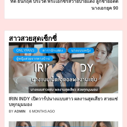
ทัด ธนกฤต ประวัติ พระเอกซีรีส์วายป้ายแดง ลูกชายอดีต
นางเอกยุค 90
สาวสวยสุดเซ็กซี่
ONLYFANS
ดารานักแสดง
นางแบบหญิง
ผู้หญิงสวยจากทางบ้าน
IRIN INDY เปิดวาร์ปนางแบบสาว ผลงานสุดเสียว สวยแซ่
บทุกมุมมอง
BY
ADMIN
6 MONTHS AGO