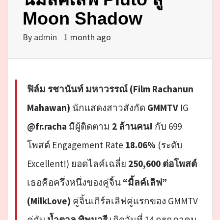
Moon Shadow
By
admin
1 month ago
ฟิล์ม รชานันท์ มหาวรรณ์ (Film Rachanun
Mahawan)
นักแสดงสาวสังกัด
GMMTV
IG
@fr.racha
มีผู้ติดตาม
2 ล้านคน!
กับ 699
โพสต์ Engagement Rate
18.06%
(ระดับ
Excellent!) ยอดไลค์เฉลี่ย
250,600 ต่อโพสต์
เธอคือครึ่งหนึ่งของคู่จิ้น
“มิ้ลค์เลิฟ”
(MilkLove)
คู่จิ้นเกิร์ลเลิฟคู่แรกของ GMMTV
คู่กับ
น้ำตาล ทิพนารี
เกิดวันที่ 14 กรกฎาคม