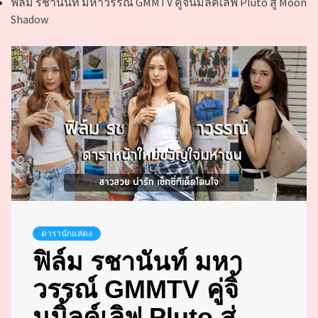
ฟิล์ม รชานันท์ มหาวรรณ์ GMMTV คู่จิ้นมิ้ลค์เลิฟ Pluto สู่ Moon
Shadow
ดารานักแสดง
ฟิล์ม รชานันท์ มหา
วรรณ์ GMMTV คู่จิ้
นมิ้ลค์เลิฟ Pluto สู่