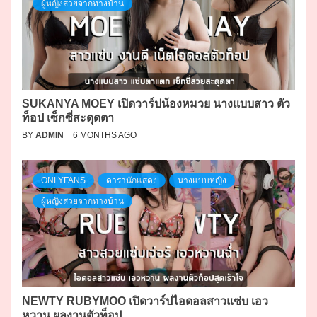
ผู้หญิงสวยจากทางบ้าน
SUKANYA MOEY เปิดวาร์ปน้องหมวย นางแบบสาว ตัว
ท็อป เซ็กซี่สะดุดตา
BY
ADMIN
6 MONTHS AGO
ONLYFANS
ดารานักแสดง
นางแบบหญิง
ผู้หญิงสวยจากทางบ้าน
NEWTY RUBYMOO เปิดวาร์ปไอดอลสาวแซ่บ เอว
หวาน ผลงานตัวท็อป