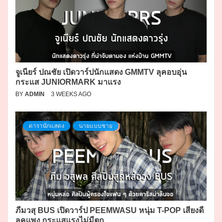
จูเนียร์ ปณชัย เปิดวาร์ปนักแสดง GMMTV ลุคอบอุ่น
กระแส JUNIORMARK มาแรง
BY
ADMIN
3 WEEKS AGO
ดารานักแสดง
นายแบบชาย
ภีมวสุ BUS เปิดวาร์ป PEEMWASU หนุ่ม T-POP เสียงดี
ลุคแพง กระแสแรงไม่มีตก