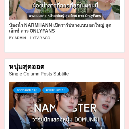
น้องน้ำ NARMHANN เปิดวาร์ปนางแบบ อกใหญ่ สุด
เอ็กซ์ ดาว ONLYFANS
BY
ADMIN
1 YEAR AGO
หนุ่มสุดฮอต
Single Column Posts Subtitle
ดารานักแสดง
นายแบบชาย