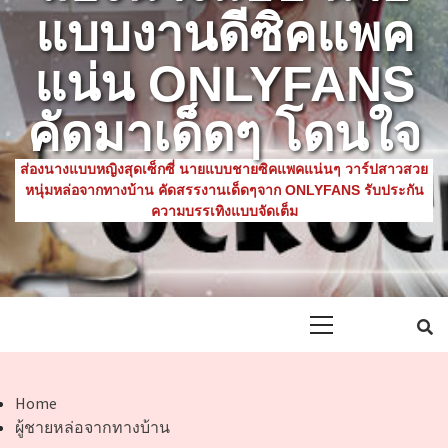
แบบงานดีซิคแพค
แน่น ONLYFANS
คัดมาเด็ดๆ โดนใจ
ส่องนางแบบหญิงสุดเซ็กซี่ นายแบบชายซิคแพคแน่นๆ วาร์ปสาวสวย
หนุ่มหล่อจากทางบ้าน คัดสรรงานเด็ดๆจาก ONLYFANS รับประกัน
ความบรรเทิงแบบจัดเต็ม
Primary
Menu
Home
ผู้ชายหล่อจากทางบ้าน