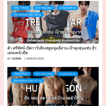
ONLYFANS
ดารานักแสดง
นายแบบชาย
ผู้ชายหล่อจากทางบ้าน
ต้า ตรีทัศน์ เปิดวาร์ปอินฟลูหนุ่มอีสาน เป้าตุงหุ่นแซ่บ ยั่ว
เยจนหน้ามืด
BY
ADMIN
1 MONTH AGO
ONLYFANS
ดารานักแสดง
นายแบบชาย
ผู้ชายหล่อจากทางบ้าน