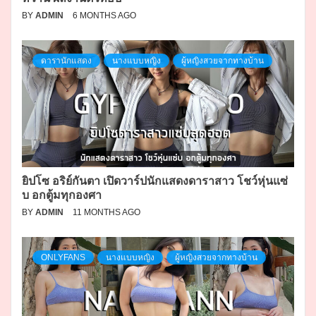
BY
ADMIN
6 MONTHS AGO
ดารานักแสดง
นางแบบหญิง
ผู้หญิงสวยจากทางบ้าน
ยิปโซ อริย์กันตา เปิดวาร์ปนักแสดงดาราสาว โชว์หุ่นแซ่
บ อกตู้มทุกองศา
BY
ADMIN
11 MONTHS AGO
ONLYFANS
นางแบบหญิง
ผู้หญิงสวยจากทางบ้าน