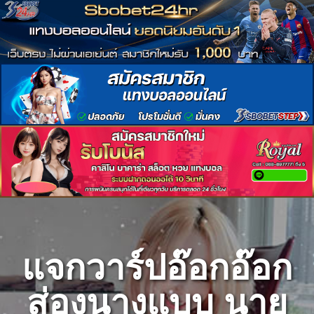
Skip
to
content
แจกวาร์ปอ๊อกอ๊อก
ส่องนางแบบ นาย