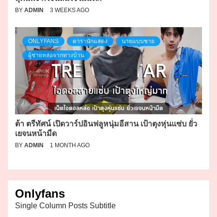
BY
ADMIN
3 WEEKS AGO
ONLYFANS
ดารานักแสดง
นายแบบชาย
ผู้ชายหล่อจากทางบ้าน
ต้า ตรีทัศน์ เปิดวาร์ปอินฟลูหนุ่มอีสาน เป้าตุงหุ่นแซ่บ ยั่ว
เยจนหน้ามืด
BY
ADMIN
1 MONTH AGO
Onlyfans
Single Column Posts Subtitle