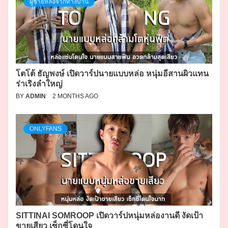
ผู้ชายหล่อจากทางบ้าน
โตโต้ ธัญพงษ์ เปิดวาร์ปนายแบบหล่อ หนุ่มอีสานผิวแทน
ร่าเริงลำใหญ่
BY
ADMIN
2 MONTHS AGO
ONLYFANS
SITTINAI SOMROOP เปิดวาร์ปหนุ่มหล่องานดี งัดเป้า
ขายเสียว เซ็กซี่โดนใจ