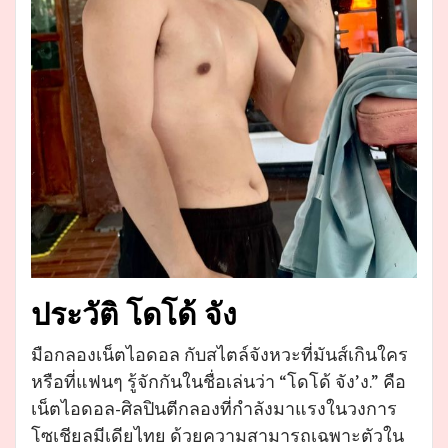
ประวัติ โดโด้ จัง
มือกลองเน็ตไอดอล กับสไตล์จังหวะที่มันส์เกินใคร
หรือที่แฟนๆ รู้จักกันในชื่อเล่นว่า “โดโด้ จัง’ง.” คือ
เน็ตไอดอล-ศิลปินตีกลองที่กำลังมาแรงในวงการ
โซเชียลมีเดียไทย ด้วยความสามารถเฉพาะตัวใน