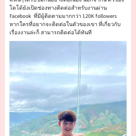
โดโด้ยังเปิดช่องทางติดต่อสำหรับงานผ่าน
Facebook ที่มีผู้ติดตามมากกว่า 120K followers
หากใครที่อยากจะติดต่อในตัวของเขา ที่เกี่ยวกับ
เรื่องงานล่ะก็ สามารถติดต่อได้ทันที