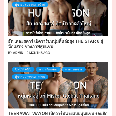
ผู้ชายหล่อจากทางบ้าน
ฮัท เดอะสตาร์ เปิดวาร์ปหนุ่มตี๋หล่อสูง THE STAR 8 สู่
นักแสดง-ช่างภาพสุดแซ่บ
BY
ADMIN
2 MONTHS AGO
ONLYFANS
ดารานักแสดง
นายแบบชาย
ผู้ชายหล่อจากทางบ้าน
TEERAWAT WAYON เปิดวาร์ปนายแบบหุ่นแซ่บ รอยสัก