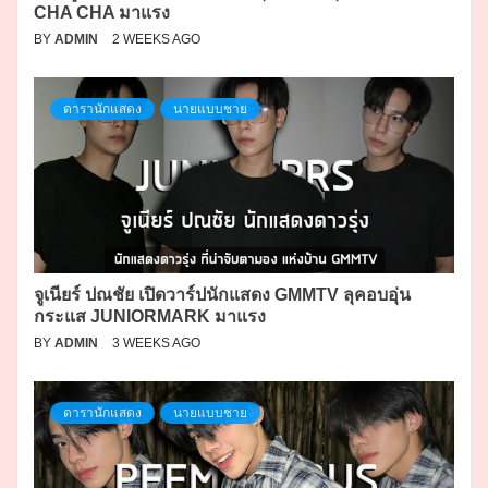
CHA CHA มาแรง
BY
ADMIN
2 WEEKS AGO
ดารานักแสดง
นายแบบชาย
จูเนียร์ ปณชัย เปิดวาร์ปนักแสดง GMMTV ลุคอบอุ่น
กระแส JUNIORMARK มาแรง
BY
ADMIN
3 WEEKS AGO
ดารานักแสดง
นายแบบชาย