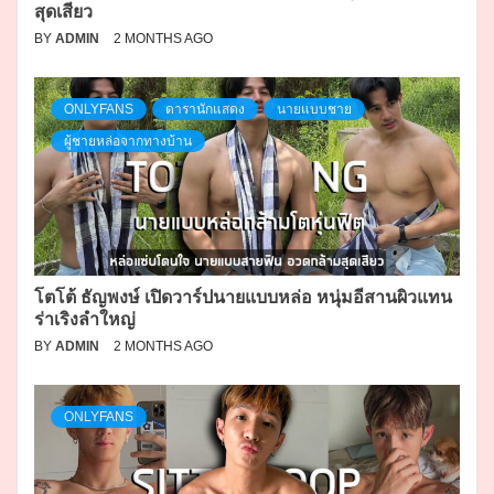
สุดเสียว
BY
ADMIN
2 MONTHS AGO
ONLYFANS
ดารานักแสดง
นายแบบชาย
ผู้ชายหล่อจากทางบ้าน
โตโต้ ธัญพงษ์ เปิดวาร์ปนายแบบหล่อ หนุ่มอีสานผิวแทน
ร่าเริงลำใหญ่
BY
ADMIN
2 MONTHS AGO
ONLYFANS