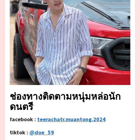
ช่องทางติดตามหนุ่มหล่อนัก
ดนตรี
facebook :
teerachatr.muantong.2024
tiktok :
@doe_59