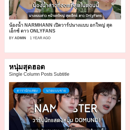
น้องน้ำ NARMHANN เปิดวาร์ปนางแบบ อกใหญ่ สุด
เอ็กซ์ ดาว ONLYFANS
BY
ADMIN
1 YEAR AGO
หนุ่มสุดฮอต
Single Column Posts Subtitle
ดารานักแสดง
นายแบบชาย