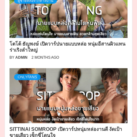
ผู้ชายหล่อจากทางบ้าน
โตโต้ ธัญพงษ์ เปิดวาร์ปนายแบบหล่อ หนุ่มอีสานผิวแทน
ร่าเริงลำใหญ่
BY
ADMIN
2 MONTHS AGO
ONLYFANS
SITTINAI SOMROOP เปิดวาร์ปหนุ่มหล่องานดี งัดเป้า
ขายเสียว เซ็กซี่โดนใจ