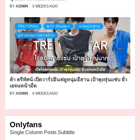
BY
ADMIN
3 WEEKS AGO
ONLYFANS
ดารานักแสดง
นายแบบชาย
ผู้ชายหล่อจากทางบ้าน
ต้า ตรีทัศน์ เปิดวาร์ปอินฟลูหนุ่มอีสาน เป้าตุงหุ่นแซ่บ ยั่ว
เยจนหน้ามืด
BY
ADMIN
4 WEEKS AGO
Onlyfans
Single Column Posts Subtitle