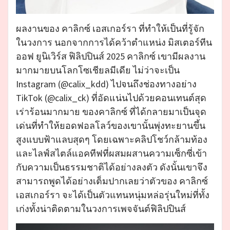
ผลงานของ คาลิกซ์ เอสเกอร์รา ที่ทำให้เป็นที่รู้จัก
ในวงการ นอกจากการได้คว้าตำแหน่ง มิสเตอร์ทีน
ออฟ ยูนิเวิร์ส ฟิลิปปินส์ 2025 คาลิกซ์ เขามีผลงาน
มากมายบนโลกโซเชียลมีเดีย ไม่ว่าจะเป็น
Instagram (@calix_kdd) ไปจนถึงช่องทางอย่าง
TikTok (@calix_ck) ที่อัดแน่นไปด้วยคอนเทนต์สุด
เร่าร้อนมากมาย ของคาลิกซ์ ที่ได้กลายมาเป็นจุด
เด่นที่ทำให้ยอดฟอลโลว์ของเขานั้นพุ่งทะยานขึ้น
สูงแบบฟ้าแลบสุดๆ โดยเฉพาะคลิปโชว์กล้ามท้อง
และไลฟ์สไตล์แอคทีฟที่ผสมผสานความเซ็กซี่เข้า
กับความเป็นธรรมชาติได้อย่างลงตัว ดังนั้นเขาจึง
สามารถพูดได้อย่างเต็มปากเลยว่าตัวของ คาลิกซ์
เอสเกอร์รา จะได้เป็นตัวแทนหนุ่มหล่อรุ่นใหม่ที่ทั้ง
เก่งทั้งน่าติดตามในวงการเพจจันต์ฟิลิปปินส์