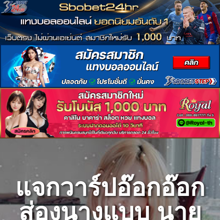
Skip
to
content
แจกวาร์ปอ๊อกอ๊อก
ส่องนางแบบ นาย