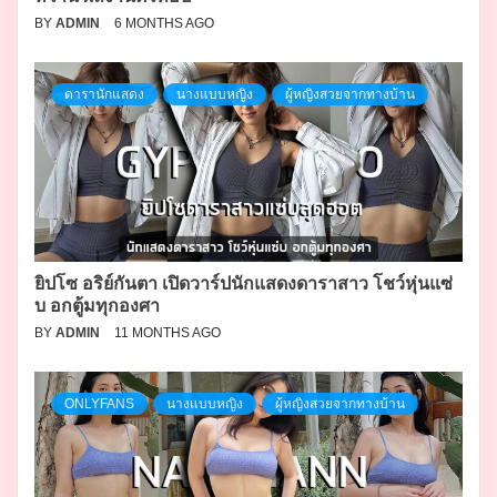
BY
ADMIN
6 MONTHS AGO
ดารานักแสดง
นางแบบหญิง
ผู้หญิงสวยจากทางบ้าน
ยิปโซ อริย์กันตา เปิดวาร์ปนักแสดงดาราสาว โชว์หุ่นแซ่
บ อกตู้มทุกองศา
BY
ADMIN
11 MONTHS AGO
ONLYFANS
นางแบบหญิง
ผู้หญิงสวยจากทางบ้าน