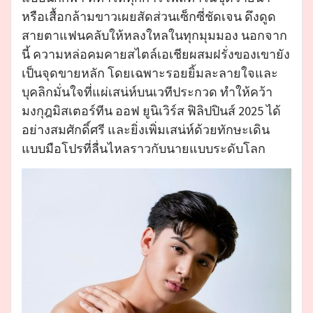
หรือเสื้อกล้ามขาวเผยสัดส่วนเซ็กซี่ชัดเจน ดึงดูด
สายตาแฟนคลับให้หลงใหลในทุกมุมมอง นอกจาก
นี้ ความหล่อคมคายสไตล์เอเชียผสมฝรั่งของเขายัง
เป็นจุดขายหลัก โดยเฉพาะรอยยิ้มละลายใจและ
บุคลิกมั่นใจที่แผ่เสน่ห์บนเวทีประกวด ทำให้คว้า
มงกุฎมิสเตอร์ทีน ออฟ ยูนิเวิร์ส ฟิลิปปินส์ 2025 ได้
อย่างสมศักดิ์ศรี และยิ่งเพิ่มเสน่ห์ด้วยทักษะเดิน
แบบมือโปรที่ลื่นไหลราวกับนายแบบระดับโลก