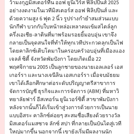
ว้ามงกุฎมิสเตอร์ทีน ออฟ ยูนิเวิร์ส ฟิลิปปินส์ 2025
อย่างงดงามในเวทีมิสเตอร์ส ออฟ ฟิลิปปินส์ และ
ด้วยความสูง 6 ฟุต 2 นิ้ว รูปร่างกำยำสมส่วนแบบ
นักกีฬา บวกกับใบหน้าหล่อเหลาคมเข้มสไตล์ลูก
ครึ่งเอเชีย-ลาตินที่มาพร้อมรอยยิ้มอบอุ่น เขาจึง
กลายเป็นจุดสนใจที่ทำให้ทุกเวทีประกวดลุกเป็นไฟ
โดยคาลิกซ์เติบโตมาในครอบครัวอบอุ่นที่เมืองแอง
เจลส์ ซิตี้ จังหวัดพัมปังกา โดยเกิดเมื่อ 22
พฤศจิกายน 2005 เป็นลูกชายของนายเอลเลอร์ เอส
เกอร์รา และนางเจนีลิน เอสเกอร์รา เมื่อจบมัธยม
เขาได้เลือกศึกษาต่อระดับปริญญาตรีสาขาการ
จัดการบัญชี ธุรกิจและการจัดการ (ABM) ที่มหาวิ
ทยาลัยฟาร์ อีสเทอร์น ยูนิเวอร์ซิตี้ สาขาพัมปังกา
หลังจากนั้นก็ได้เริ่มเข้าสู่วงการด้วยการเป็นนาย
แบบอิสระ คาลิกซ์ค่อยๆ สะสมชื่อเสียงด้วยรางวัล
มิสเตอร์แมสซาจ ลักซ์ สปา ที่กลายเป็นบันไดสู่เวที
ใหญ่มากขึ้น นอกจากนี้ เขายังเริ่มมีผลงานนัก