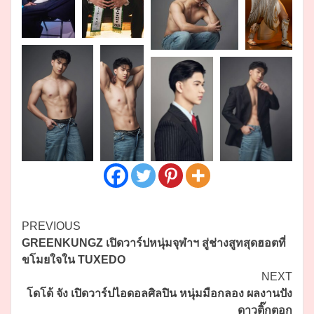
Continue
PREVIOUS
GREENKUNGZ เปิดวาร์ปหนุ่มจุฬาฯ สู่ช่างสูทสุดฮอตที่
Reading
ขโมยใจใน TUXEDO
NEXT
โดโด้ จัง เปิดวาร์ปไอดอลศิลปิน หนุ่มมือกลอง ผลงานปัง
ดาวติ๊กตอก