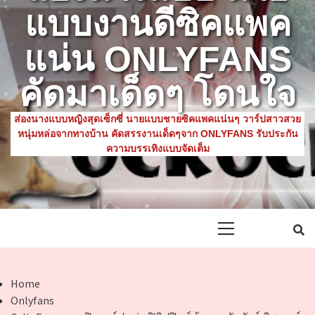
แบบงานดีซิคแพค
แน่น ONLYFANS
คัดมาเด็ดๆ โดนใจ
ส่องนางแบบหญิงสุดเซ็กซี่ นายแบบชายซิคแพคแน่นๆ วาร์ปสาวสวย
หนุ่มหล่อจากทางบ้าน คัดสรรงานเด็ดๆจาก ONLYFANS รับประกัน
ความบรรเทิงแบบจัดเต็ม
Primary
Menu
Home
Onlyfans