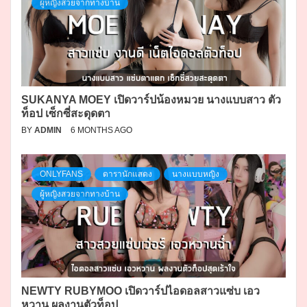
ผู้หญิงสวยจากทางบ้าน
SUKANYA MOEY เปิดวาร์ปน้องหมวย นางแบบสาว ตัว
ท็อป เซ็กซี่สะดุดตา
BY
ADMIN
6 MONTHS AGO
ONLYFANS
ดารานักแสดง
นางแบบหญิง
ผู้หญิงสวยจากทางบ้าน
NEWTY RUBYMOO เปิดวาร์ปไอดอลสาวแซ่บ เอว
หวาน ผลงานตัวท็อป