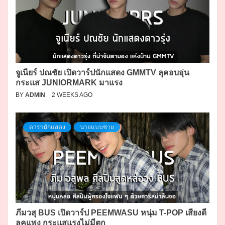
จูเนียร์ ปณชัย เปิดวาร์ปนักแสดง GMMTV ลุคอบอุ่น
กระแส JUNIORMARK มาแรง
BY
ADMIN
2 WEEKS AGO
ดารานักแสดง
นายแบบชาย
ภีมวสุ BUS เปิดวาร์ป PEEMWASU หนุ่ม T-POP เสียงดี
ลุคแพง กระแสแรงไม่มีตก