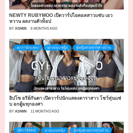
NEWTY RUBYMOO เปิดวาร์ปไอดอลสาวแซ่บ เอว
หวาน ผลงานตัวท็อป
BY
ADMIN
6 MONTHS AGO
ดารานักแสดง
นางแบบหญิง
ผู้หญิงสวยจากทางบ้าน
ยิปโซ อริย์กันตา เปิดวาร์ปนักแสดงดาราสาว โชว์หุ่นแซ่
บ อกตู้มทุกองศา
BY
ADMIN
11 MONTHS AGO
ONLYFANS
นางแบบหญิง
ผู้หญิงสวยจากทางบ้าน