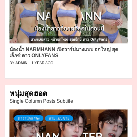
น้องน้ำ NARMHANN เปิดวาร์ปนางแบบ อกใหญ่ สุด
เอ็กซ์ ดาว ONLYFANS
BY
ADMIN
1 YEAR AGO
หนุ่มสุดฮอต
Single Column Posts Subtitle
ดารานักแสดง
นายแบบชาย