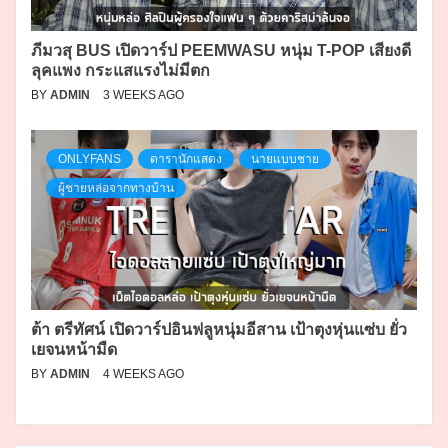
ภีมวสุ BUS เปิดวาร์ป PEEMWASU หนุ่ม T-POP เสียงดี
ลุคแพง กระแสแรงไม่มีตก
BY
ADMIN
3 WEEKS AGO
ONLYFANS
ดารานักแสดง
นายแบบชาย
ผู้ชายหล่อจากทางบ้าน
ต้า ตรีทัศน์ เปิดวาร์ปอินฟลูหนุ่มอีสาน เป้าตุงหุ่นแซ่บ ยั่ว
เยจนหน้ามืด
BY
ADMIN
4 WEEKS AGO