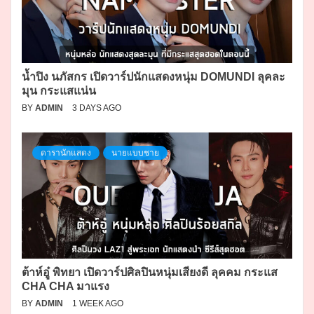
น้ำปิง นภัสกร เปิดวาร์ปนักแสดงหนุ่ม DOMUNDI ลุคละ
มุน กระแสแน่น
BY
ADMIN
3 DAYS AGO
ดารานักแสดง
นายแบบชาย
ต้าห์อู๋ พิทยา เปิดวาร์ปศิลปินหนุ่มเสียงดี ลุคคม กระแส
CHA CHA มาแรง
BY
ADMIN
1 WEEK AGO