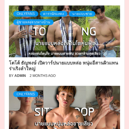
ONLYFANS
ดารานักแสดง
นายแบบชาย
ผู้ชายหล่อจากทางบ้าน
โตโต้ ธัญพงษ์ เปิดวาร์ปนายแบบหล่อ หนุ่มอีสานผิวแทน
ร่าเริงลำใหญ่
BY
ADMIN
2 MONTHS AGO
ONLYFANS