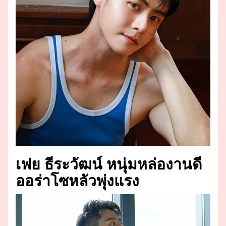
เฟย ธีระวัฒน์ หนุ่มหล่องานดี
ออร่าโซหลัวพุ่งแรง