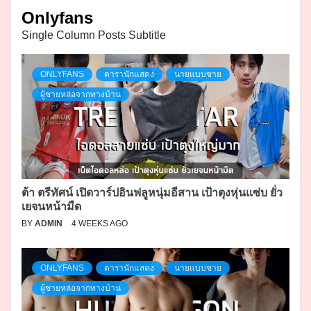
Onlyfans
Single Column Posts Subtitle
ONLYFANS
ดารานักแสดง
นายแบบชาย
ผู้ชายหล่อจากทางบ้าน
ต้า ตรีทัศน์ เปิดวาร์ปอินฟลูหนุ่มอีสาน เป้าตุงหุ่นแซ่บ ยั่ว
เยจนหน้ามืด
BY
ADMIN
4 WEEKS AGO
ONLYFANS
ดารานักแสดง
นายแบบชาย
ผู้ชายหล่อจากทางบ้าน