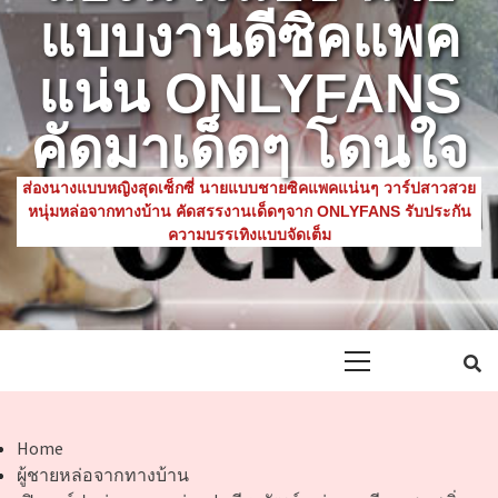
แบบงานดีซิคแพค
แน่น ONLYFANS
คัดมาเด็ดๆ โดนใจ
ส่องนางแบบหญิงสุดเซ็กซี่ นายแบบชายซิคแพคแน่นๆ วาร์ปสาวสวย
หนุ่มหล่อจากทางบ้าน คัดสรรงานเด็ดๆจาก ONLYFANS รับประกัน
ความบรรเทิงแบบจัดเต็ม
Primary
Menu
Home
ผู้ชายหล่อจากทางบ้าน