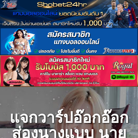
Skip
to
content
แจกวาร์ปอ๊อกอ๊อก
ส่องนางแบบ นาย