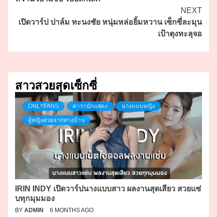
NEXT
เปิดวาร์ป ปาล์ม ทะนงชัย หนุ่มหล่อยิ้มหวาน เซ็กซี่ละมุน
เป้าตุงทะลุจอ
สาวสวยสุดเซ็กซี่
ONLYFANS
ดารานักแสดง
นางแบบหญิง
ผู้หญิงสวยจากทางบ้าน
IRIN INDY เปิดวาร์ปนางแบบสาว ผลงานสุดเสียว สวยแซ่
บทุกมุมมอง
BY
ADMIN
6 MONTHS AGO