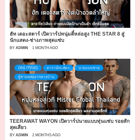
ฮัท เดอะสตาร์ เปิดวาร์ปหนุ่มตี๋หล่อสูง THE STAR 8 สู่
นักแสดง-ช่างภาพสุดแซ่บ
BY
ADMIN
1 MONTH AGO
ONLYFANS
ดารานักแสดง
นายแบบชาย
ผู้ชายหล่อจากทางบ้าน
TEERAWAT WAYON เปิดวาร์ปนายแบบหุ่นแซ่บ รอยสัก
สุดเสียว
BY
ADMIN
2 MONTHS AGO