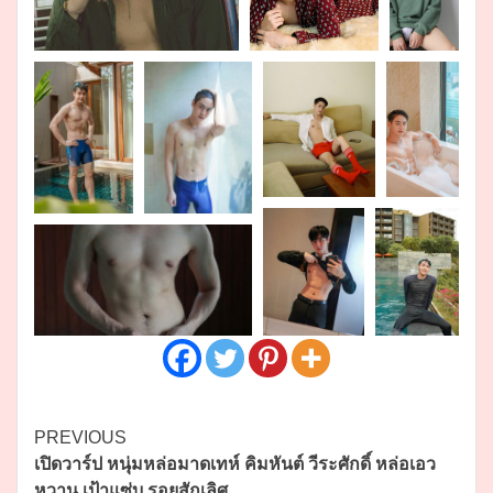
Continue
PREVIOUS
เปิดวาร์ป หนุ่มหล่อมาดเทห์ คิมหันต์ วีระศักดิ์ หล่อเอว
Reading
หวาน เป้าแซ่บ รอยสักเลิศ