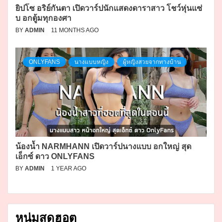
ยิปโซ อริย์กันตา เปิดวาร์ปนักแสดงดาราสาว โชว์หุ่นแซ่
บ อกตู้มทุกองศา
BY
ADMIN
11 MONTHS AGO
ONLYFANS
นางแบบหญิง
ผู้หญิงสวยจากทางบ้าน
น้องน้ำ NARMHANN เปิดวาร์ปนางแบบ อกใหญ่ สุด
เอ็กซ์ ดาว ONLYFANS
BY
ADMIN
1 YEAR AGO
หนุ่มสุดฮอต