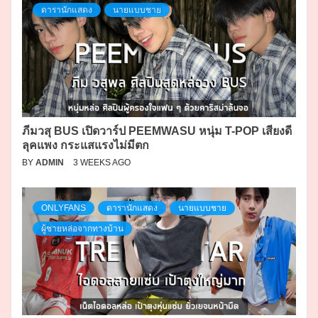
ดารานักแสดง
นายแบบชาย
ภีมวสุ BUS เปิดวาร์ป PEEMWASU หนุ่ม T-POP เสียงดี
ลุคแพง กระแสแรงไม่มีตก
BY
ADMIN
3 WEEKS AGO
ONLYFANS
ดารานักแสดง
นายแบบชาย
ผู้ชายหล่อจากทางบ้าน