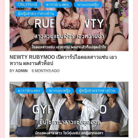
ONLYFANS
ดารานักแสดง
นางแบบหญิง
ผู้หญิงสวยจากทางบ้าน
NEWTY RUBYMOO เปิดวาร์ปไอดอลสาวแซ่บ เอว
หวาน ผลงานตัวท็อป
BY
ADMIN
6 MONTHS AGO
ดารานักแสดง
นางแบบหญิง
ผู้หญิงสวยจากทางบ้าน