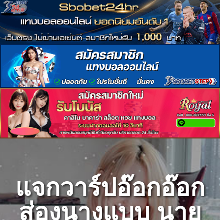
Skip
to
content
แจกวาร์ปอ๊อกอ๊อก
ส่องนางแบบ นาย