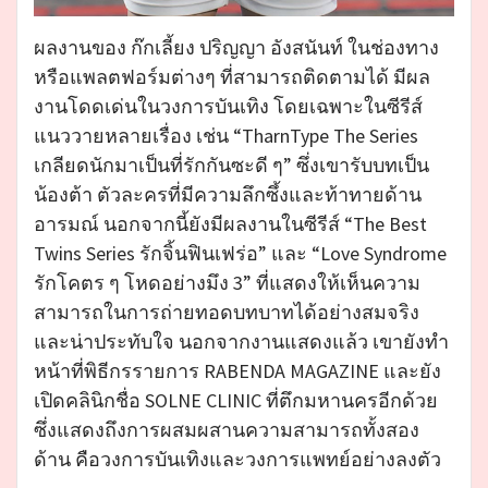
ผลงานของ ก๊กเลี้ยง ปริญญา อังสนันท์ ในช่องทาง
หรือแพลตฟอร์มต่างๆ ที่สามารถติดตามได้ มีผล
งานโดดเด่นในวงการบันเทิง โดยเฉพาะในซีรีส์
แนววายหลายเรื่อง เช่น “TharnType The Series
เกลียดนักมาเป็นที่รักกันซะดี ๆ” ซึ่งเขารับบทเป็น
น้องต้า ตัวละครที่มีความลึกซึ้งและท้าทายด้าน
อารมณ์ นอกจากนี้ยังมีผลงานในซีรีส์ “The Best
Twins Series รักจิ้นฟินเฟร่อ” และ “Love Syndrome
รักโคตร ๆ โหดอย่างมึง 3” ที่แสดงให้เห็นความ
สามารถในการถ่ายทอดบทบาทได้อย่างสมจริง
และน่าประทับใจ นอกจากงานแสดงแล้ว เขายังทำ
หน้าที่พิธีกรรายการ RABENDA MAGAZINE และยัง
เปิดคลินิกชื่อ SOLNE CLINIC ที่ตึกมหานครอีกด้วย
ซึ่งแสดงถึงการผสมผสานความสามารถทั้งสอง
ด้าน คือวงการบันเทิงและวงการแพทย์อย่างลงตัว