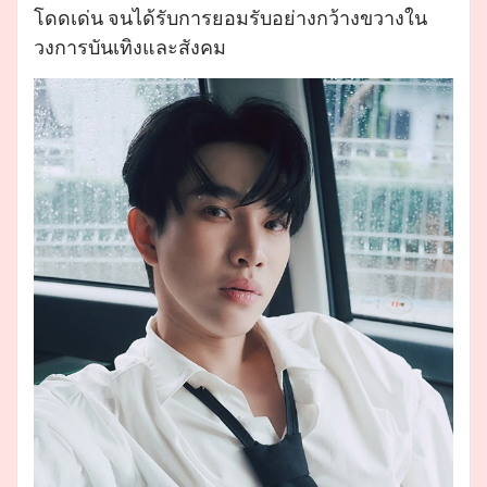
โดดเด่น จนได้รับการยอมรับอย่างกว้างขวางใน
วงการบันเทิงและสังคม