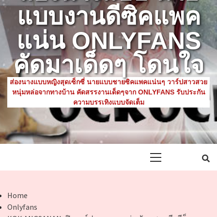
แบบงานดีซิคแพค
แน่น ONLYFANS
คัดมาเด็ดๆ โดนใจ
ส่องนางแบบหญิงสุดเซ็กซี่ นายแบบชายซิคแพคแน่นๆ วาร์ปสาวสวย
หนุ่มหล่อจากทางบ้าน คัดสรรงานเด็ดๆจาก ONLYFANS รับประกัน
ความบรรเทิงแบบจัดเต็ม
Primary
Menu
Home
Onlyfans