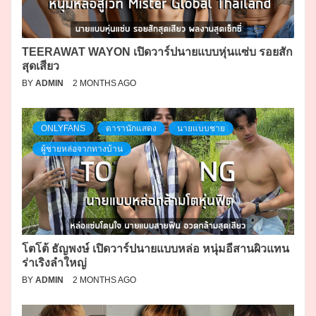
TEERAWAT WAYON เปิดวาร์ปนายแบบหุ่นแซ่บ รอยสัก
สุดเสียว
BY
ADMIN
2 MONTHS AGO
ONLYFANS
ดารานักแสดง
นายแบบชาย
ผู้ชายหล่อจากทางบ้าน
โตโต้ ธัญพงษ์ เปิดวาร์ปนายแบบหล่อ หนุ่มอีสานผิวแทน
ร่าเริงลำใหญ่
BY
ADMIN
2 MONTHS AGO