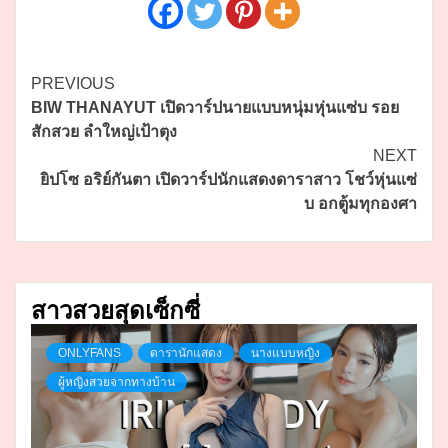
Continue
PREVIOUS
BIW THANAYUT เปิดวาร์ปนายแบบหนุ่มหุ่นแซ่บ รอย
Reading
สักสวย ลำใหญ่เป้าตุง
NEXT
ยิปโซ อริย์กันตา เปิดวาร์ปนักแสดงดาราสาว โชว์หุ่นแซ่
บ อกตู้มทุกองศา
สาวสวยสุดเซ็กซี่
ONLYFANS
ดารานักแสดง
นางแบบหญิง
ผู้หญิงสวยจากทางบ้าน