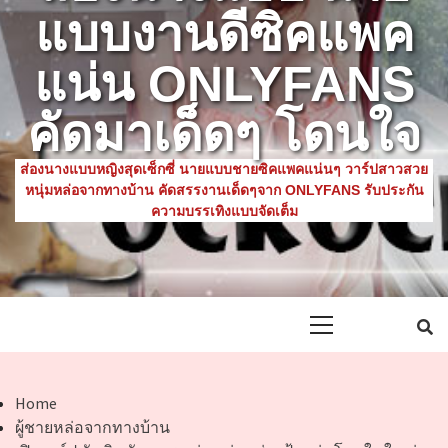
แบบงานดีซิคแพค
แน่น ONLYFANS
คัดมาเด็ดๆ โดนใจ
ส่องนางแบบหญิงสุดเซ็กซี่ นายแบบชายซิคแพคแน่นๆ วาร์ปสาวสวย
หนุ่มหล่อจากทางบ้าน คัดสรรงานเด็ดๆจาก ONLYFANS รับประกัน
ความบรรเทิงแบบจัดเต็ม
Primary
Menu
Home
ผู้ชายหล่อจากทางบ้าน