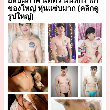
อัลบั้มภาพ นัททิว นันทกร พก
ของใหญ่ หุ่นแซ่บมาก (คลิกดู
รูปใหญ่)