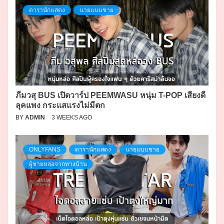
ดารานักแสดง
นายแบบชาย
ภีมวสุ BUS เปิดวาร์ป PEEMWASU หนุ่ม T-POP เสียงดี
ลุคแพง กระแสแรงไม่มีตก
BY
ADMIN
3 WEEKS AGO
ONLYFANS
ดารานักแสดง
นายแบบชาย
ผู้ชายหล่อจากทางบ้าน