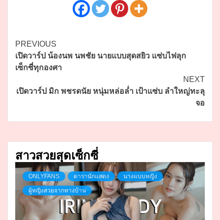
Continue
PREVIOUS
เปิดวาร์ป น้องนพ นพชัย นายแบบสุดสยิว แซ่บไฟลุก
Reading
เซ็กซี่ทุกองศา
NEXT
เปิดวาร์ป มิก พชรดนัย หนุ่มหล่อล่ำ เป้าแซ่บ ลำใหญ่ทะลุ
จอ
สาวสวยสุดเซ็กซี่
ONLYFANS
ดารานักแสดง
นางแบบหญิง
ผู้หญิงสวยจากทางบ้าน