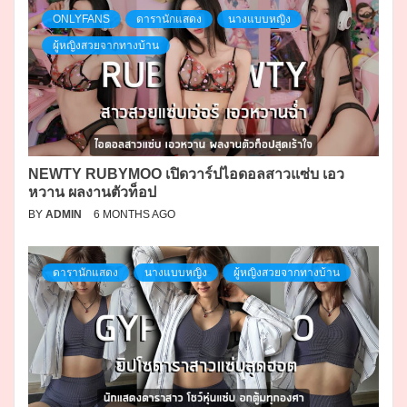
ONLYFANS
ดารานักแสดง
นางแบบหญิง
ผู้หญิงสวยจากทางบ้าน
NEWTY RUBYMOO เปิดวาร์ปไอดอลสาวแซ่บ เอว
หวาน ผลงานตัวท็อป
BY
ADMIN
6 MONTHS AGO
ดารานักแสดง
นางแบบหญิง
ผู้หญิงสวยจากทางบ้าน