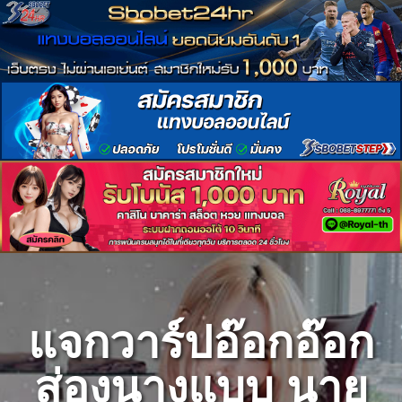
Skip
to
content
แจกวาร์ปอ๊อกอ๊อก
ส่องนางแบบ นาย