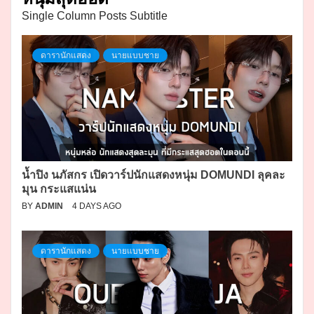
Single Column Posts Subtitle
ดารานักแสดง
นายแบบชาย
น้ำปิง นภัสกร เปิดวาร์ปนักแสดงหนุ่ม DOMUNDI ลุคละ
มุน กระแสแน่น
BY
ADMIN
4 DAYS AGO
ดารานักแสดง
นายแบบชาย