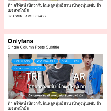
ต้า ตรีทัศน์ เปิดวาร์ปอินฟลูหนุ่มอีสาน เป้าตุงหุ่นแซ่บ ยั่ว
เยจนหน้ามืด
BY
ADMIN
4 WEEKS AGO
Onlyfans
Single Column Posts Subtitle
ONLYFANS
ดารานักแสดง
นายแบบชาย
ผู้ชายหล่อจากทางบ้าน
ต้า ตรีทัศน์ เปิดวาร์ปอินฟลูหนุ่มอีสาน เป้าตุงหุ่นแซ่บ ยั่ว
เยจนหน้ามืด