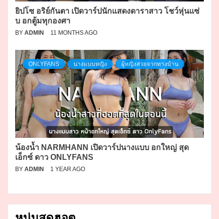
ยิปโซ อริย์กันตา เปิดวาร์ปนักแสดงดาราสาว โชว์หุ่นแซ่
บ อกตู้มทุกองศา
BY
ADMIN
11 MONTHS AGO
ONLYFANS
นางแบบหญิง
ผู้หญิงสวยจากทางบ้าน
น้องน้ำ NARMHANN เปิดวาร์ปนางแบบ อกใหญ่ สุด
เอ็กซ์ ดาว ONLYFANS
BY
ADMIN
1 YEAR AGO
หนุ่มสุดฮอต