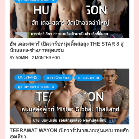
ฮัท เดอะสตาร์ เปิดวาร์ปหนุ่มตี๋หล่อสูง THE STAR 8 สู่
นักแสดง-ช่างภาพสุดแซ่บ
BY
ADMIN
2 MONTHS AGO
ONLYFANS
ดารานักแสดง
นายแบบชาย
ผู้ชายหล่อจากทางบ้าน
TEERAWAT WAYON เปิดวาร์ปนายแบบหุ่นแซ่บ รอยสัก
สุดเสียว