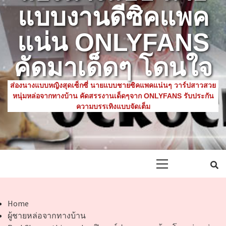
แบบงานดีซิคแพค
แน่น ONLYFANS
คัดมาเด็ดๆ โดนใจ
ส่องนางแบบหญิงสุดเซ็กซี่ นายแบบชายซิคแพคแน่นๆ วาร์ปสาวสวย
หนุ่มหล่อจากทางบ้าน คัดสรรงานเด็ดๆจาก ONLYFANS รับประกัน
ความบรรเทิงแบบจัดเต็ม
Primary
Menu
Home
ผู้ชายหล่อจากทางบ้าน