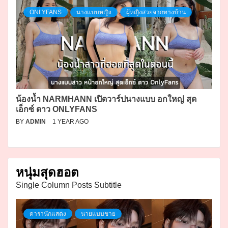
ONLYFANS
นางแบบหญิง
ผู้หญิงสวยจากทางบ้าน
น้องน้ำ NARMHANN เปิดวาร์ปนางแบบ อกใหญ่ สุด
เอ็กซ์ ดาว ONLYFANS
BY
ADMIN
1 YEAR AGO
หนุ่มสุดฮอต
Single Column Posts Subtitle
ดารานักแสดง
นายแบบชาย