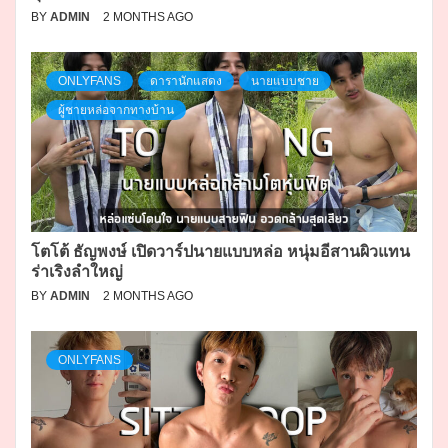
BY
ADMIN
2 MONTHS AGO
ONLYFANS
ดารานักแสดง
นายแบบชาย
ผู้ชายหล่อจากทางบ้าน
โตโต้ ธัญพงษ์ เปิดวาร์ปนายแบบหล่อ หนุ่มอีสานผิวแทน
ร่าเริงลำใหญ่
BY
ADMIN
2 MONTHS AGO
ONLYFANS