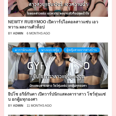
NEWTY RUBYMOO เปิดวาร์ปไอดอลสาวแซ่บ เอว
หวาน ผลงานตัวท็อป
BY
ADMIN
6 MONTHS AGO
ดารานักแสดง
นางแบบหญิง
ผู้หญิงสวยจากทางบ้าน
ยิปโซ อริย์กันตา เปิดวาร์ปนักแสดงดาราสาว โชว์หุ่นแซ่
บ อกตู้มทุกองศา
BY
ADMIN
11 MONTHS AGO