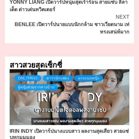
YONNY LIANG เปิดวาร์ปหนุ่มสุดเร้าร้อน สายแซ่บ ลีลา
Reading
เด็ด ด่าวเด่นทวิตเตอร์
NEXT
BENLEE เปิดวาร์ปนายแบบนักกล้าม ชาวเวียดนาม เท่
ทรงเสน่ห์มาก
สาวสวยสุดเซ็กซี่
ONLYFANS
ดารานักแสดง
นางแบบหญิง
ผู้หญิงสวยจากทางบ้าน
IRIN INDY เปิดวาร์ปนางแบบสาว ผลงานสุดเสียว สวยแซ่
บทุกมุมมอง