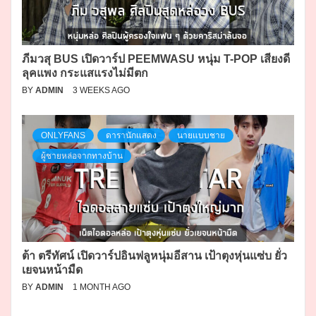
ภีมวสุ BUS เปิดวาร์ป PEEMWASU หนุ่ม T-POP เสียงดี
ลุคแพง กระแสแรงไม่มีตก
BY
ADMIN
3 WEEKS AGO
ONLYFANS
ดารานักแสดง
นายแบบชาย
ผู้ชายหล่อจากทางบ้าน
ต้า ตรีทัศน์ เปิดวาร์ปอินฟลูหนุ่มอีสาน เป้าตุงหุ่นแซ่บ ยั่ว
เยจนหน้ามืด
BY
ADMIN
1 MONTH AGO