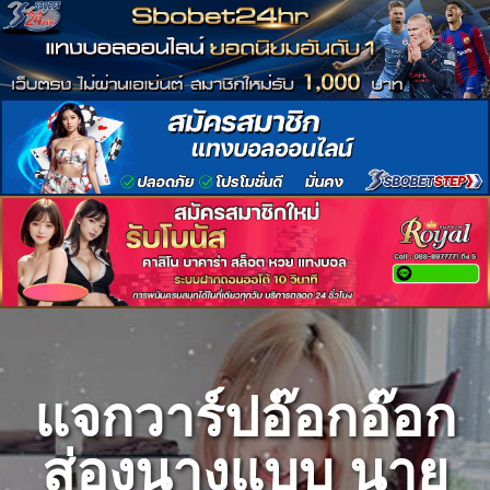
Skip
to
content
แจกวาร์ปอ๊อกอ๊อก
ส่องนางแบบ นาย