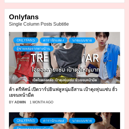
Onlyfans
Single Column Posts Subtitle
ONLYFANS
ดารานักแสดง
นายแบบชาย
ผู้ชายหล่อจากทางบ้าน
ต้า ตรีทัศน์ เปิดวาร์ปอินฟลูหนุ่มอีสาน เป้าตุงหุ่นแซ่บ ยั่ว
เยจนหน้ามืด
BY
ADMIN
1 MONTH AGO
ONLYFANS
ดารานักแสดง
นายแบบชาย
ผู้ชายหล่อจากทางบ้าน