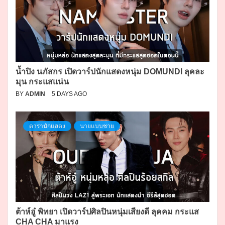
น้ำปิง นภัสกร เปิดวาร์ปนักแสดงหนุ่ม DOMUNDI ลุคละ
มุน กระแสแน่น
BY
ADMIN
5 DAYS AGO
ดารานักแสดง
นายแบบชาย
ต้าห์อู๋ พิทยา เปิดวาร์ปศิลปินหนุ่มเสียงดี ลุคคม กระแส
CHA CHA มาแรง