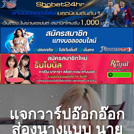
Skip
to
content
แจกวาร์ปอ๊อกอ๊อก
ส่องนางแบบ นาย