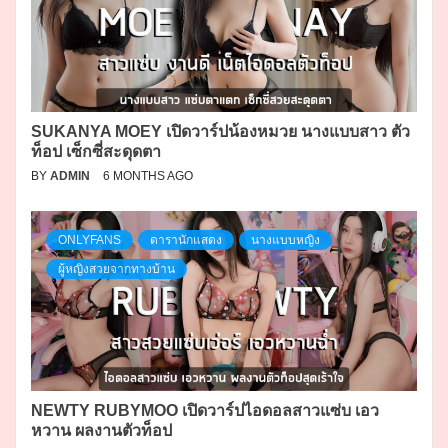
SUKANYA MOEY เปิดวาร์ปน้องหมวย นางแบบสาว ตัว
ท็อป เซ็กซี่สะดุดตา
BY
ADMIN
6 MONTHS AGO
ONLYFANS
ดารานักแสดง
นางแบบหญิง
ผู้หญิงสวยจากทางบ้าน
NEWTY RUBYMOO เปิดวาร์ปไอดอลสาวแซ่บ เอว
หวาน ผลงานตัวท็อป