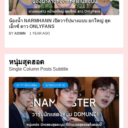
น้องน้ำ NARMHANN เปิดวาร์ปนางแบบ อกใหญ่ สุด
เอ็กซ์ ดาว ONLYFANS
BY
ADMIN
1 YEAR AGO
หนุ่มสุดฮอต
Single Column Posts Subtitle
ดารานักแสดง
นายแบบชาย