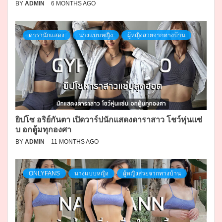
BY
ADMIN
6 MONTHS AGO
ดารานักแสดง
นางแบบหญิง
ผู้หญิงสวยจากทางบ้าน
ยิปโซ อริย์กันตา เปิดวาร์ปนักแสดงดาราสาว โชว์หุ่นแซ่
บ อกตู้มทุกองศา
BY
ADMIN
11 MONTHS AGO
ONLYFANS
นางแบบหญิง
ผู้หญิงสวยจากทางบ้าน