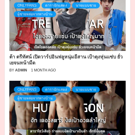
ONLYFANS
ดารานักแสดง
นายแบบชาย
ผู้ชายหล่อจากทางบ้าน
ต้า ตรีทัศน์ เปิดวาร์ปอินฟลูหนุ่มอีสาน เป้าตุงหุ่นแซ่บ ยั่ว
เยจนหน้ามืด
BY
ADMIN
1 MONTH AGO
ONLYFANS
ดารานักแสดง
นายแบบชาย
ผู้ชายหล่อจากทางบ้าน