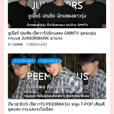
จูเนียร์ ปณชัย เปิดวาร์ปนักแสดง GMMTV ลุคอบอุ่น
กระแส JUNIORMARK มาแรง
BY
ADMIN
2 WEEKS AGO
ดารานักแสดง
นายแบบชาย
ภีมวสุ BUS เปิดวาร์ป PEEMWASU หนุ่ม T-POP เสียงดี
ลุคแพง กระแสแรงไม่มีตก