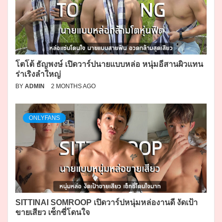
โตโต้ ธัญพงษ์ เปิดวาร์ปนายแบบหล่อ หนุ่มอีสานผิวแทน
ร่าเริงลำใหญ่
BY
ADMIN
2 MONTHS AGO
ONLYFANS
SITTINAI SOMROOP เปิดวาร์ปหนุ่มหล่องานดี งัดเป้า
ขายเสียว เซ็กซี่โดนใจ