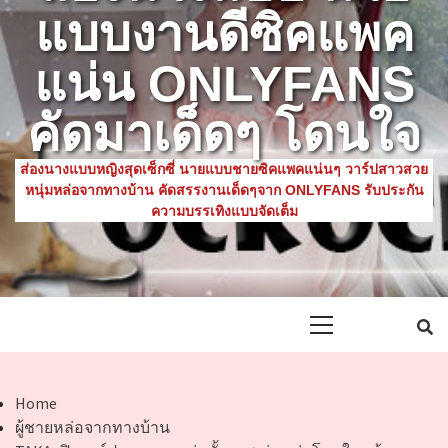
แบบงานดีซิคแพค
แน่น ONLYFANS
คัดมาเด็ดๆ โดนใจ
ส่องนางแบบหญิงสุดเซ็กซี่ นายแบบชายซิคแพคแน่นๆ วาร์ปสาวสวย
หนุ่มหล่อจากทางบ้าน คัดสรรงานเด็ดๆจาก ONLYFANS รับประกัน
ความบรรเทิงแบบจัดเต็ม
Primary
Menu
Home
ผู้ชายหล่อจากทางบ้าน