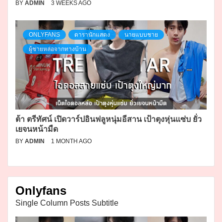
BY
ADMIN
3 WEEKS AGO
ONLYFANS
ดารานักแสดง
นายแบบชาย
ผู้ชายหล่อจากทางบ้าน
ต้า ตรีทัศน์ เปิดวาร์ปอินฟลูหนุ่มอีสาน เป้าตุงหุ่นแซ่บ ยั่ว
เยจนหน้ามืด
BY
ADMIN
1 MONTH AGO
Onlyfans
Single Column Posts Subtitle