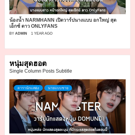
น้องน้ำ NARMHANN เปิดวาร์ปนางแบบ อกใหญ่ สุด
เอ็กซ์ ดาว ONLYFANS
BY
ADMIN
1 YEAR AGO
หนุ่มสุดฮอต
Single Column Posts Subtitle
ดารานักแสดง
นายแบบชาย