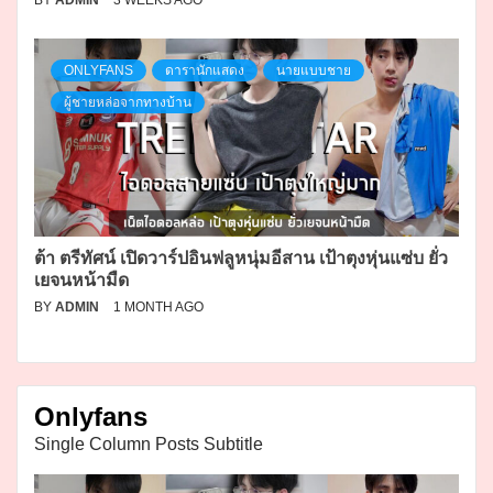
BY
ADMIN
3 WEEKS AGO
ONLYFANS
ดารานักแสดง
นายแบบชาย
ผู้ชายหล่อจากทางบ้าน
ต้า ตรีทัศน์ เปิดวาร์ปอินฟลูหนุ่มอีสาน เป้าตุงหุ่นแซ่บ ยั่ว
เยจนหน้ามืด
BY
ADMIN
1 MONTH AGO
Onlyfans
Single Column Posts Subtitle