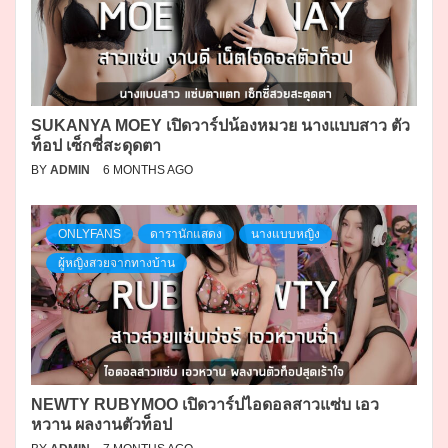
SUKANYA MOEY เปิดวาร์ปน้องหมวย นางแบบสาว ตัว
ท็อป เซ็กซี่สะดุดตา
BY
ADMIN
6 MONTHS AGO
ONLYFANS
ดารานักแสดง
นางแบบหญิง
ผู้หญิงสวยจากทางบ้าน
NEWTY RUBYMOO เปิดวาร์ปไอดอลสาวแซ่บ เอว
หวาน ผลงานตัวท็อป