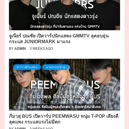
จูเนียร์ ปณชัย เปิดวาร์ปนักแสดง GMMTV ลุคอบอุ่น
กระแส JUNIORMARK มาแรง
BY
ADMIN
3 WEEKS AGO
ดารานักแสดง
นายแบบชาย
ภีมวสุ BUS เปิดวาร์ป PEEMWASU หนุ่ม T-POP เสียงดี
ลุคแพง กระแสแรงไม่มีตก