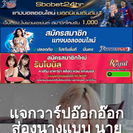
Skip
to
content
แจกวาร์ปอ๊อกอ๊อก
ส่องนางแบบ นาย