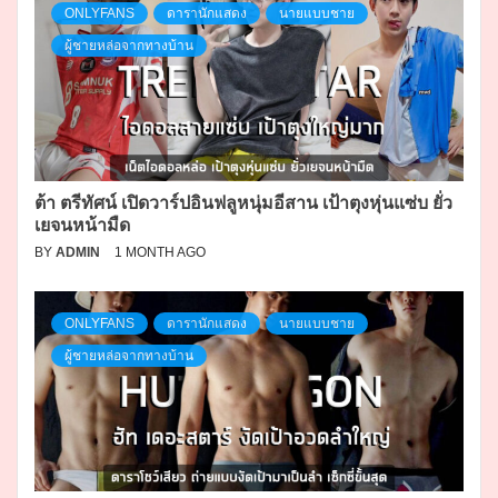
ONLYFANS
ดารานักแสดง
นายแบบชาย
ผู้ชายหล่อจากทางบ้าน
ต้า ตรีทัศน์ เปิดวาร์ปอินฟลูหนุ่มอีสาน เป้าตุงหุ่นแซ่บ ยั่ว
เยจนหน้ามืด
BY
ADMIN
1 MONTH AGO
ONLYFANS
ดารานักแสดง
นายแบบชาย
ผู้ชายหล่อจากทางบ้าน