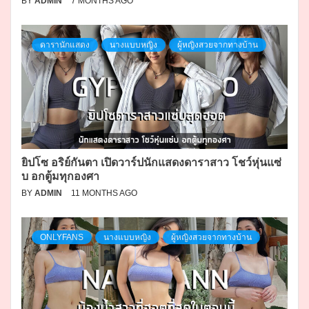
BY
ADMIN
7 MONTHS AGO
ดารานักแสดง
นางแบบหญิง
ผู้หญิงสวยจากทางบ้าน
ยิปโซ อริย์กันตา เปิดวาร์ปนักแสดงดาราสาว โชว์หุ่นแซ่
บ อกตู้มทุกองศา
BY
ADMIN
11 MONTHS AGO
ONLYFANS
นางแบบหญิง
ผู้หญิงสวยจากทางบ้าน