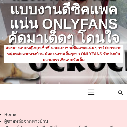
แบบงานดีซิคแพค
แน่น ONLYFANS
คัดมาเด็ดๆ โดนใจ
ส่องนางแบบหญิงสุดเซ็กซี่ นายแบบชายซิคแพคแน่นๆ วาร์ปสาวสวย
หนุ่มหล่อจากทางบ้าน คัดสรรงานเด็ดๆจาก ONLYFANS รับประกัน
ความบรรเทิงแบบจัดเต็ม
Primary
Menu
Home
ผู้ชายหล่อจากทางบ้าน