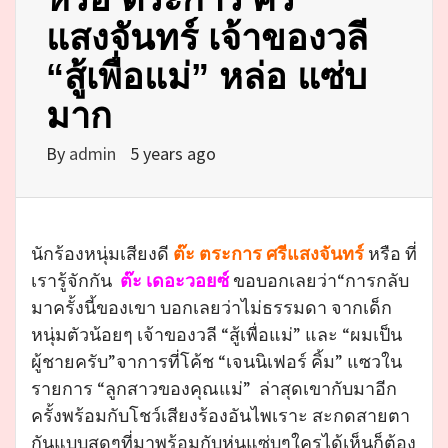
แสงจันทร์ เจ้าของวลี
“สู้เพื่อแม่” หล่อ แซ่บ
มาก
By
admin
5 years ago
นักร้องหนุ่มเสียงดี
ต๊ะ ตระการ ศรีแสงจันทร์
หรือ ที่
เรารู้จักกัน
ต๊ะ เดอะวอยซ์
ขอบอกเลยว่า“การกลับ
มาครั้งนี้ของเขา บอกเลยว่าไม่ธรรมดา จากเด็ก
หนุ่มตัวน้อยๆ เจ้าของวลี “สู้เพื่อแม่” และ “ผมเป็น
ผู้ชายครับ”จาการที่โค้ช “เจนนิเฟอร์ คิ้ม” แซวใน
รายการ “ลูกสาวของคุณแม่” ล่าสุดเขากับมาอีก
ครั้งพร้อมกับโชว์เสียงร้องอันไพเราะ สะกดสายตา
กันแบบสุดๆที่มาพร้อมกับหุ่นแซ่บๆใครได้เห็นก็ต้อง