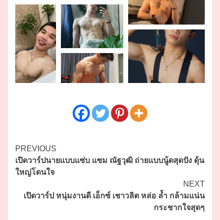
Continue
PREVIOUS
เปิดวาร์ปนายแบบแซ่บ แซม ณัฐวุฒิ ถ่ายแบบนู้ดสุดปัง ดุ้น
Reading
ใหญ่โดนใจ
NEXT
เปิดวาร์ป หนุ่มงานดี เอ็กซ์ เชาวลิต หล่อ ล้ำ กล้ามแน่น
กระชากใจสุดๆ