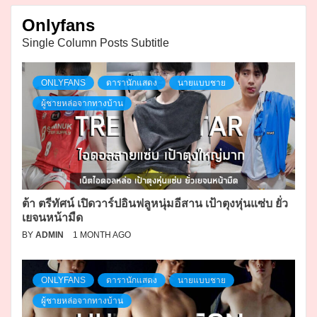
Onlyfans
Single Column Posts Subtitle
ONLYFANS
ดารานักแสดง
นายแบบชาย
ผู้ชายหล่อจากทางบ้าน
ต้า ตรีทัศน์ เปิดวาร์ปอินฟลูหนุ่มอีสาน เป้าตุงหุ่นแซ่บ ยั่ว
เยจนหน้ามืด
BY
ADMIN
1 MONTH AGO
ONLYFANS
ดารานักแสดง
นายแบบชาย
ผู้ชายหล่อจากทางบ้าน