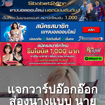
Skip
to
content
แจกวาร์ปอ๊อกอ๊อก
ส่องนางแบบ นาย