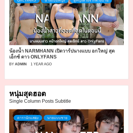
ONLYFANS
นางแบบหญิง
ผู้หญิงสวยจากทางบ้าน
น้องน้ำ NARMHANN เปิดวาร์ปนางแบบ อกใหญ่ สุด
เอ็กซ์ ดาว ONLYFANS
BY
ADMIN
1 YEAR AGO
หนุ่มสุดฮอต
Single Column Posts Subtitle
ดารานักแสดง
นายแบบชาย