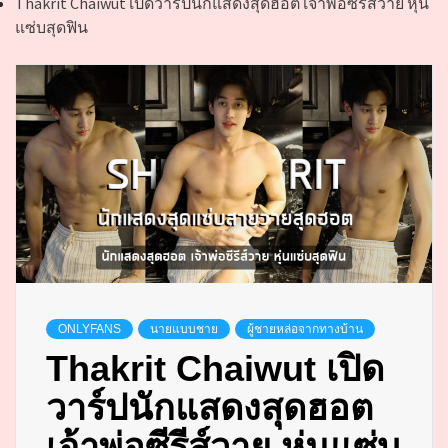
Thakrit Chaiwut เปิดวาร์ปนักแสดงสุดฮอต เจ้าพ่อซีรีส์วาย หุ่น
แซ่บสุดฟิน
ONLYFANS
นายแบบชาย
ผู้ชายหล่อจากทางบ้าน
Thakrit Chaiwut เปิด
วาร์ปนักแสดงสุดฮอต
เจ้าพ่อซีรีส์วาย หุ่นแซ่บ