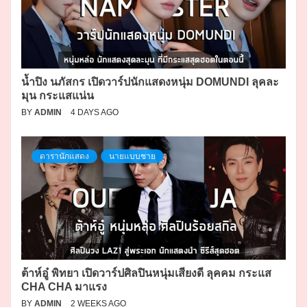
น้ำปิง นภัสกร เปิดวาร์ปนักแสดงหนุ่ม DOMUNDI ลุคละ
มุน กระแสแน่น
BY
ADMIN
4 DAYS AGO
ดารานักแสดง
นายแบบชาย
ต้าห์อู๋ พิทยา เปิดวาร์ปศิลปินหนุ่มเสียงดี ลุคคม กระแส
CHA CHA มาแรง
BY
ADMIN
2 WEEKS AGO