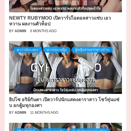
NEWTY RUBYMOO เปิดวาร์ปไอดอลสาวแซ่บ เอว
หวาน ผลงานตัวท็อป
BY
ADMIN
6 MONTHS AGO
ดารานักแสดง
นางแบบหญิง
ผู้หญิงสวยจากทางบ้าน
ยิปโซ อริย์กันตา เปิดวาร์ปนักแสดงดาราสาว โชว์หุ่นแซ่
บ อกตู้มทุกองศา
BY
ADMIN
11 MONTHS AGO