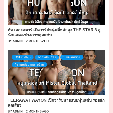
ฮัท เดอะสตาร์ เปิดวาร์ปหนุ่มตี๋หล่อสูง THE STAR 8 สู่
นักแสดง-ช่างภาพสุดแซ่บ
BY
ADMIN
2 MONTHS AGO
ONLYFANS
ดารานักแสดง
นายแบบชาย
ผู้ชายหล่อจากทางบ้าน
TEERAWAT WAYON เปิดวาร์ปนายแบบหุ่นแซ่บ รอยสัก
สุดเสียว
BY
ADMIN
2 MONTHS AGO