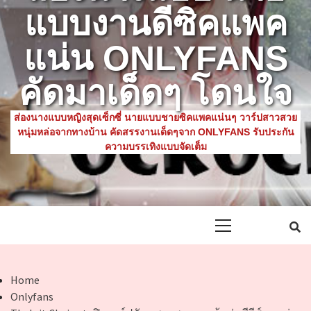
แบบงานดีซิคแพค
แน่น ONLYFANS
คัดมาเด็ดๆ โดนใจ
ส่องนางแบบหญิงสุดเซ็กซี่ นายแบบชายซิคแพคแน่นๆ วาร์ปสาวสวย
หนุ่มหล่อจากทางบ้าน คัดสรรงานเด็ดๆจาก ONLYFANS รับประกัน
ความบรรเทิงแบบจัดเต็ม
Primary
Menu
Home
Onlyfans