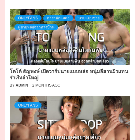
ONLYFANS
ดารานักแสดง
นายแบบชาย
ผู้ชายหล่อจากทางบ้าน
โตโต้ ธัญพงษ์ เปิดวาร์ปนายแบบหล่อ หนุ่มอีสานผิวแทน
ร่าเริงลำใหญ่
BY
ADMIN
2 MONTHS AGO
ONLYFANS