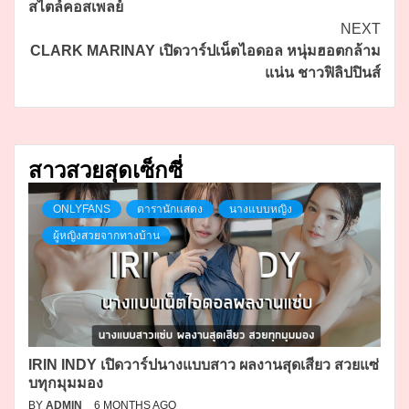
สไตล์คอสเพลย์
NEXT
CLARK MARINAY เปิดวาร์ปเน็ตไอดอล หนุ่มฮอตกล้าม
แน่น ชาวฟิลิปปินส์
สาวสวยสุดเซ็กซี่
ONLYFANS
ดารานักแสดง
นางแบบหญิง
ผู้หญิงสวยจากทางบ้าน
IRIN INDY เปิดวาร์ปนางแบบสาว ผลงานสุดเสียว สวยแซ่
บทุกมุมมอง
BY
ADMIN
6 MONTHS AGO