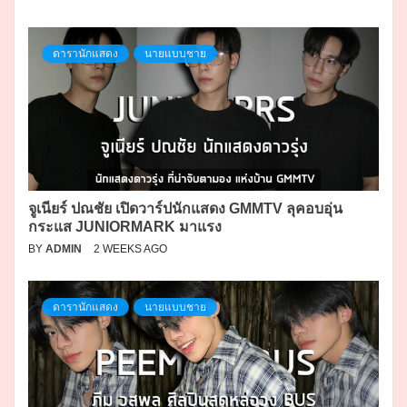
ดารานักแสดง
นายแบบชาย
จูเนียร์ ปณชัย เปิดวาร์ปนักแสดง GMMTV ลุคอบอุ่น
กระแส JUNIORMARK มาแรง
BY
ADMIN
2 WEEKS AGO
ดารานักแสดง
นายแบบชาย