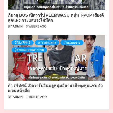
ภีมวสุ BUS เปิดวาร์ป PEEMWASU หนุ่ม T-POP เสียงดี
ลุคแพง กระแสแรงไม่มีตก
BY
ADMIN
3 WEEKS AGO
ONLYFANS
ดารานักแสดง
นายแบบชาย
ผู้ชายหล่อจากทางบ้าน
ต้า ตรีทัศน์ เปิดวาร์ปอินฟลูหนุ่มอีสาน เป้าตุงหุ่นแซ่บ ยั่ว
เยจนหน้ามืด
BY
ADMIN
1 MONTH AGO