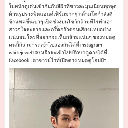
ใบหน้าดูเด่นเข้ากันกับสีผิวที่ขาวละมุนเนียนทุกจุด
ด้านรูปร่างฟิตแอนด์เฟิร์มมากๆ กล้ามโตกำลังดี
ซิกแพคขึ้นเบาๆ เปิดช่วงบนโชว์กล้ามทีไรทำเอา
สาวๆใจละลายและกรี๊ดกร๊าดจนเสียงแหบอย่าง
แน่นอน ใครที่อยากจะเห็นกล้ามแน่นๆ ของหมอดู
คนนี้ก็สามารถเข้าไปส่องกันได้ที่ instagram :
whitejewel100 หรือจะเข้าไปปรึกษาดูดวงได้ที่
Facebook : อาจารย์ไวท์เปิดดวง หมอดูโอปป้า