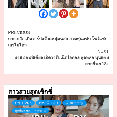
Continue
PREVIOUS
กาย ภวัต เปิดวาร์ปสจ๊วตหนุ่มหล่อ อวดหุ่นแซ่บ โชว์แซ่บ
Reading
เสวไม่ไหว
NEXT
บาส ออฟฟิเชี่ยล เปิดวาร์ปเน็ตไอดอล สุดหล่อ หุ่นแซ่บ
สายยั่วเย 18+
สาวสวยสุดเซ็กซี่
ONLYFANS
ดารานักแสดง
นางแบบหญิง
ผู้หญิงสวยจากทางบ้าน