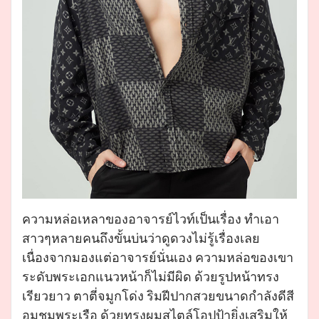
ความหล่อเหลาของอาจารย์ไวท์เป็นเรื่อง ทำเอา
สาวๆหลายคนถึงขั้นบ่นว่าดูดวงไม่รู้เรื่องเลย
เนื่องจากมองแต่อาจารย์นั่นเอง ความหล่อของเขา
ระดับพระเอกแนวหน้าก็ไม่มีผิด ด้วยรูปหน้าทรง
เรียวยาว ตาตี่จมูกโด่ง ริมฝีปากสวยขนาดกำลังดีสี
อมชมพูระเรือ ด้วยทรงผมสไตล์โอปป้ายิ่งเสริมให้