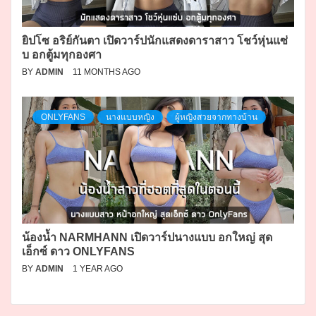
ยิปโซ อริย์กันตา เปิดวาร์ปนักแสดงดาราสาว โชว์หุ่นแซ่
บ อกตู้มทุกองศา
BY
ADMIN
11 MONTHS AGO
ONLYFANS
นางแบบหญิง
ผู้หญิงสวยจากทางบ้าน
น้องน้ำ NARMHANN เปิดวาร์ปนางแบบ อกใหญ่ สุด
เอ็กซ์ ดาว ONLYFANS
BY
ADMIN
1 YEAR AGO