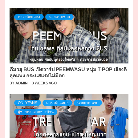
ดารานักแสดง
นายแบบชาย
ภีมวสุ BUS เปิดวาร์ป PEEMWASU หนุ่ม T-POP เสียงดี
ลุคแพง กระแสแรงไม่มีตก
BY
ADMIN
3 WEEKS AGO
ONLYFANS
ดารานักแสดง
นายแบบชาย
ผู้ชายหล่อจากทางบ้าน