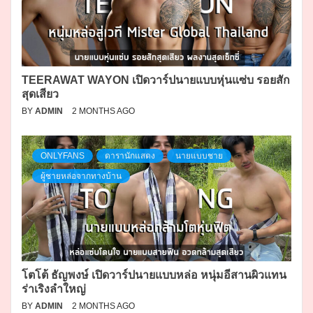
TEERAWAT WAYON เปิดวาร์ปนายแบบหุ่นแซ่บ รอยสัก
สุดเสียว
BY
ADMIN
2 MONTHS AGO
ONLYFANS
ดารานักแสดง
นายแบบชาย
ผู้ชายหล่อจากทางบ้าน
โตโต้ ธัญพงษ์ เปิดวาร์ปนายแบบหล่อ หนุ่มอีสานผิวแทน
ร่าเริงลำใหญ่
BY
ADMIN
2 MONTHS AGO