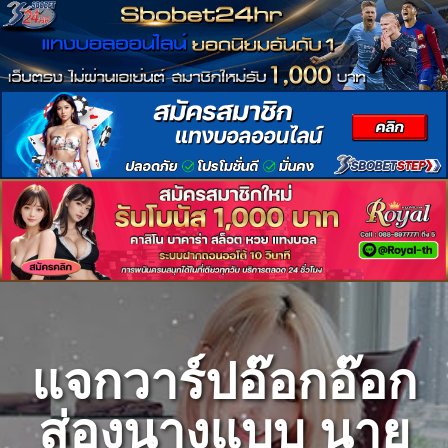
Skip
to
content
แจกวาร์ปอ๊อกอ๊อก
ส่องนางแบบ นาย