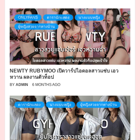
ONLYFANS
ดารานักแสดง
นางแบบหญิง
ผู้หญิงสวยจากทางบ้าน
NEWTY RUBYMOO เปิดวาร์ปไอดอลสาวแซ่บ เอว
หวาน ผลงานตัวท็อป
BY
ADMIN
6 MONTHS AGO
ดารานักแสดง
นางแบบหญิง
ผู้หญิงสวยจากทางบ้าน