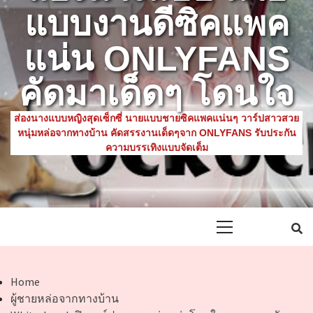
แบบงานดีซิคแพค
แน่น ONLYFANS
คัดมาเด็ดๆ โดนใจ
ส่องนางแบบหญิงสุดเซ็กซี่ นายแบบชายซิคแพคแน่นๆ วาร์ปสาวสวย
หนุ่มหล่อจากทางบ้าน คัดสรรงานเด็ดๆจาก ONLYFANS รับประกัน
ความบรรเทิงแบบจัดเต็ม
Primary
Menu
Home
ผู้ชายหล่อจากทางบ้าน