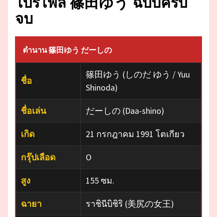
โปรไฟล์ 篠田ゆう ฉบับครบ
จบ
ตำนาน 篠田ゆう だーしの
篠田ゆう (しのだ ゆう / Yuu
ชื่อ
Shinoda)
ชื่อเล่น
だーしの (Daa-shino)
เกิด
21 กรกฎาคม 1991 โตเกียว
กรุ๊ปเลือด
O
สูง
155 ซม.
ฉายา
ราชินีบิชิริ (美尻の女王)