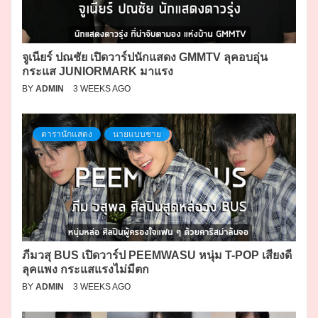
จูเนียร์ ปณชัย เปิดวาร์ปนักแสดง GMMTV ลุคอบอุ่น
กระแส JUNIORMARK มาแรง
BY
ADMIN
3 WEEKS AGO
ดารานักแสดง
นายแบบชาย
ภีมวสุ BUS เปิดวาร์ป PEEMWASU หนุ่ม T-POP เสียงดี
ลุคแพง กระแสแรงไม่มีตก
BY
ADMIN
3 WEEKS AGO