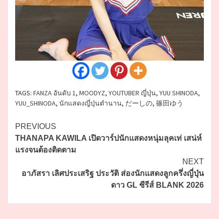
TAGS:
FANZA อันดับ 1
,
MOODYZ
,
YOUTUBER ญี่ปุ่น
,
YUU SHINODA
,
YUU_SHINODA
,
นักแสดงญี่ปุ่นตำนาน
,
だーしの
,
篠田ゆう
Continue
PREVIOUS
THANAPA KAWILA เปิดวาร์ปนักแสดงหนุ่มลุคเท่ เสน่ห์
Reading
แรงจนต้องติดตาม
NEXT
อาภัสรา เลิศประเสริฐ ประวัติ ส่องนักแสดงลูกครึ่งญี่ปุ่น
ดาว GL ซีรีส์ BLANK 2026