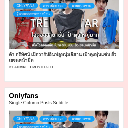
ONLYFANS
ดารานักแสดง
นายแบบชาย
ผู้ชายหล่อจากทางบ้าน
ต้า ตรีทัศน์ เปิดวาร์ปอินฟลูหนุ่มอีสาน เป้าตุงหุ่นแซ่บ ยั่ว
เยจนหน้ามืด
BY
ADMIN
1 MONTH AGO
Onlyfans
Single Column Posts Subtitle
ONLYFANS
ดารานักแสดง
นายแบบชาย
ผู้ชายหล่อจากทางบ้าน