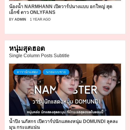
น้องน้ำ NARMHANN เปิดวาร์ปนางแบบ อกใหญ่ สุด
เอ็กซ์ ดาว ONLYFANS
BY
ADMIN
1 YEAR AGO
หนุ่มสุดฮอต
Single Column Posts Subtitle
ดารานักแสดง
นายแบบชาย
น้ำปิง นภัสกร เปิดวาร์ปนักแสดงหนุ่ม DOMUNDI ลุคละ
มุน กระแสแน่น