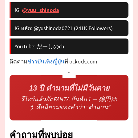
IG:
@yuu_shinoda
IG หลัก: @yushinoda0721 (241K Followers)
YouTube: だーしのch
ติดตาม
ข่าวบันเทิงญี่ปุ่น
ที่ ockock.com
13 ปี ตำนานที่ไม่มีวันตาย
รีไทร์แล้วยัง FANZA อันดับ 1 — 篠田ゆ
う คือนิยามของคำว่า “ตำนาน”
คำถามที่พบบ่อย