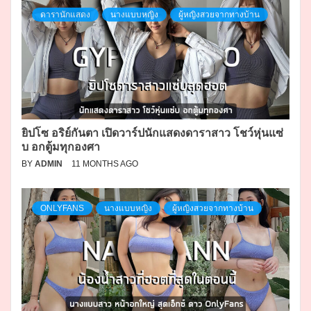
ดารานักแสดง
นางแบบหญิง
ผู้หญิงสวยจากทางบ้าน
ยิปโซ อริย์กันตา เปิดวาร์ปนักแสดงดาราสาว โชว์หุ่นแซ่
บ อกตู้มทุกองศา
BY
ADMIN
11 MONTHS AGO
ONLYFANS
นางแบบหญิง
ผู้หญิงสวยจากทางบ้าน