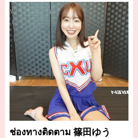
ช่องทางติดตาม 篠田ゆう