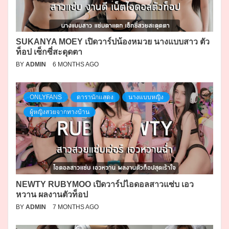
SUKANYA MOEY เปิดวาร์ปน้องหมวย นางแบบสาว ตัว
ท็อป เซ็กซี่สะดุดตา
BY
ADMIN
6 MONTHS AGO
ONLYFANS
ดารานักแสดง
นางแบบหญิง
ผู้หญิงสวยจากทางบ้าน
NEWTY RUBYMOO เปิดวาร์ปไอดอลสาวแซ่บ เอว
หวาน ผลงานตัวท็อป
BY
ADMIN
7 MONTHS AGO