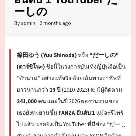
ーしの
By
admin
2 months ago
篠田ゆう (Yuu Shinoda)
หรือ
“だーしの”
(ดาร์ชิโนะ)
ชื่อนี้ในวงการบันเทิงญี่ปุ่นถือเป็น
“ตำนาน” อย่างแท้จริง ด้วยเส้นทางอาชีพที่
ยาวนานกว่า
13 ปี
(2010-2023) IG มีผู้ติดตาม
241,000 คน
และในปี 2026 ผลงานรวมของ
เธอยังทะยานขึ้น
FANZA อันดับ 1
แม้จะรีไทร์
ไปแล้ว! เธอยังเป็น YouTuber ที่มีช่อง “だーし
のch” สอนออกกำลังกายและ ASMR อีกด้วย