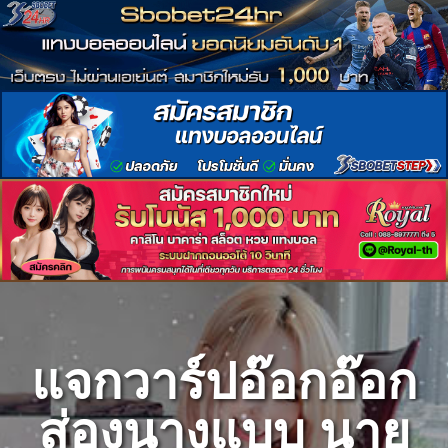
Skip
to
content
แจกวาร์ปอ๊อกอ๊อก
ส่องนางแบบ นาย