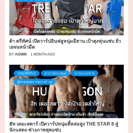
ต้า ตรีทัศน์ เปิดวาร์ปอินฟลูหนุ่มอีสาน เป้าตุงหุ่นแซ่บ ยั่ว
เยจนหน้ามืด
BY
ADMIN
1 MONTH AGO
ONLYFANS
ดารานักแสดง
นายแบบชาย
ผู้ชายหล่อจากทางบ้าน
ฮัท เดอะสตาร์ เปิดวาร์ปหนุ่มตี๋หล่อสูง THE STAR 8 สู่
นักแสดง-ช่างภาพสุดแซ่บ