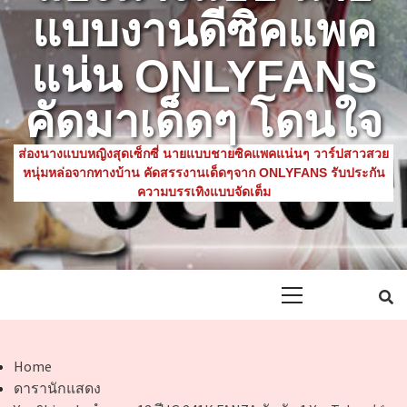
แบบงานดีซิคแพค
แน่น ONLYFANS
คัดมาเด็ดๆ โดนใจ
ส่องนางแบบหญิงสุดเซ็กซี่ นายแบบชายซิคแพคแน่นๆ วาร์ปสาวสวย
หนุ่มหล่อจากทางบ้าน คัดสรรงานเด็ดๆจาก ONLYFANS รับประกัน
ความบรรเทิงแบบจัดเต็ม
Primary
Menu
Home
ดารานักแสดง