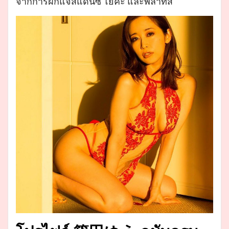
จากการฝึกแจ๊สแดนซ์ โยคะ และพิลาทีส