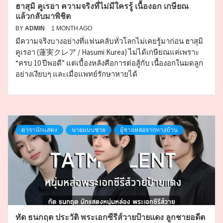
ฮาสุมิ คูเรอา ความจริงที่ไม่มีใครรู้ เนื้องอก เกษียณ
แล้วกลับมาพิชิต
BY
ADMIN
1 MONTH AGO
มีความจริงบางอย่างที่แฟนคลับทั่วโลกไม่เคยรู้มาก่อน ฮาสุมิ
คูเรอา (蓮実クレア / Hasumi Kurea) ไม่ได้เกษียณแค่เพราะ
“ครบ 10 ปีพอดี” แต่เบื้องหลังคือการต่อสู้กับ เนื้องอกในมดลูก
อย่างเงียบๆ และเมื่อแพทย์รักษาหายได้
ดารานักแสดง
นายแบบชาย
ผู้ชายหล่อจากทางบ้าน
ทัด ธนกฤต ประวัติ พระเอกซีรีส์วายป้ายแดง ลูกชายอดีต