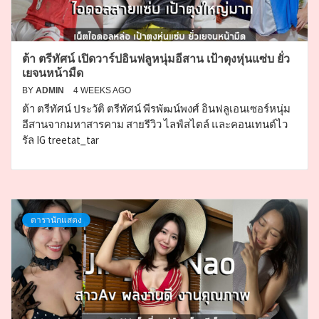
ต้า ตรีทัศน์ เปิดวาร์ปอินฟลูหนุ่มอีสาน เป้าตุงหุ่นแซ่บ ยั่ว
เยจนหน้ามืด
BY
ADMIN
4 WEEKS AGO
ต้า ตรีทัศน์ ประวัติ ตรีทัศน์ พีรพัฒน์พงศ์ อินฟลูเอนเซอร์หนุ่ม
อีสานจากมหาสารคาม สายรีวิว ไลฟ์สไตล์ และคอนเทนต์ไว
รัล IG treetat_tar
ดารานักแสดง