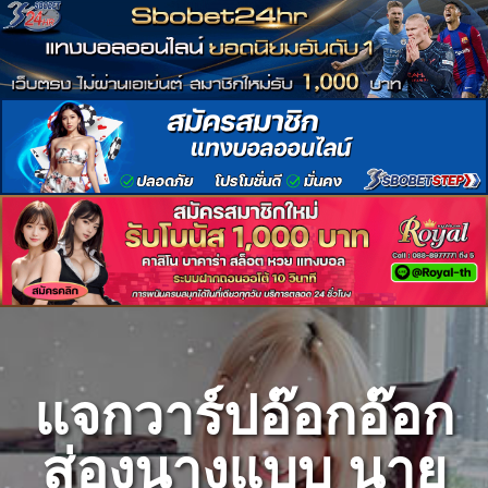
Skip
to
content
แจกวาร์ปอ๊อกอ๊อก
ส่องนางแบบ นาย