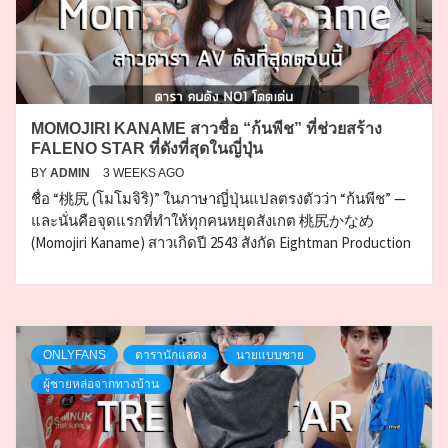
MOMOJIRI KANAME สาวชื่อ “ก้นพีช” ที่ช่วยสร้าง
FALENO STAR ที่ดังที่สุดในญี่ปุ่น
BY
ADMIN
3 WEEKS AGO
ชื่อ “桃尻 (โมโมจิริ)” ในภาษาญี่ปุ่นแปลตรงตัวว่า “ก้นพีช” —
และนั่นคือจุดแรกที่ทำให้ทุกคนหยุดสังเกต 桃尻かなめ
(Momojiri Kaname) สาวเกิดปี 2543 สังกัด Eightman Production
ONLYFANS
ดารานักแสดง
นายแบบชาย
ผู้ชายหล่อจากทางบ้าน