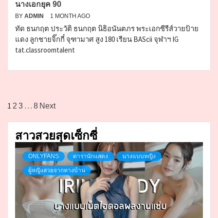
นางเอกยุค 90
BY
ADMIN
1 MONTH AGO
ทัด ธนกฤต ประวัติ ธนกฤต นิธิอนันตภร พระเอกซีรีส์วายป้าย
แดง ลูกชายจิ๊กกี๋ จุฑามาศ สูง 180 เรียน BAScii จุฬาฯ IG
tat.classroomtalent
Posts
1
…
2
3
8
Next
pagination
สาวสวยสุดเซ็กซี่
ONLYFANS
ดารานักแสดง
นางแบบหญิง
ผู้หญิงสวยจากทางบ้าน