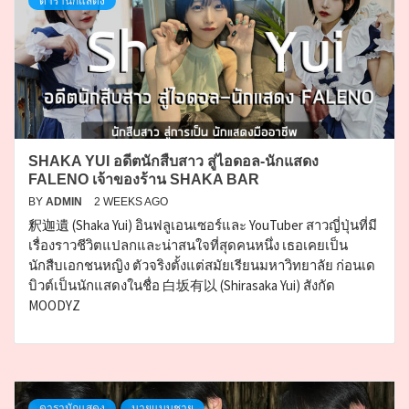
ดารานักแสดง
SHAKA YUI อดีตนักสืบสาว สู่ไอดอล-นักแสดง
FALENO เจ้าของร้าน SHAKA BAR
BY
ADMIN
2 WEEKS AGO
釈迦遺 (Shaka Yui) อินฟลูเอนเซอร์และ YouTuber สาวญี่ปุ่นที่มี
เรื่องราวชีวิตแปลกและน่าสนใจที่สุดคนหนึ่ง เธอเคยเป็น
นักสืบเอกชนหญิง ตัวจริงตั้งแต่สมัยเรียนมหาวิทยาลัย ก่อนเด
บิวต์เป็นนักแสดงในชื่อ 白坂有以 (Shirasaka Yui) สังกัด
MOODYZ
ดารานักแสดง
นายแบบชาย