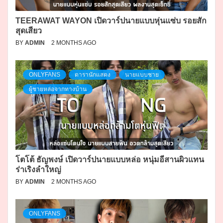
TEERAWAT WAYON เปิดวาร์ปนายแบบหุ่นแซ่บ รอยสัก
สุดเสียว
BY
ADMIN
2 MONTHS AGO
ONLYFANS
ดารานักแสดง
นายแบบชาย
ผู้ชายหล่อจากทางบ้าน
โตโต้ ธัญพงษ์ เปิดวาร์ปนายแบบหล่อ หนุ่มอีสานผิวแทน
ร่าเริงลำใหญ่
BY
ADMIN
2 MONTHS AGO
ONLYFANS