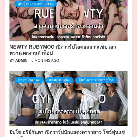
ผู้หญิงสวยจากทางบ้าน
NEWTY RUBYMOO เปิดวาร์ปไอดอลสาวแซ่บ เอว
หวาน ผลงานตัวท็อป
BY
ADMIN
6 MONTHS AGO
ดารานักแสดง
นางแบบหญิง
ผู้หญิงสวยจากทางบ้าน
ยิปโซ อริย์กันตา เปิดวาร์ปนักแสดงดาราสาว โชว์หุ่นแซ่