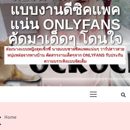
แบบงานดีซิคแพค
แน่น ONLYFANS
คัดมาเด็ดๆ โดนใจ
ส่องนางแบบหญิงสุดเซ็กซี่ นายแบบชายซิคแพคแน่นๆ วาร์ปสาวสวย
หนุ่มหล่อจากทางบ้าน คัดสรรงานเด็ดๆจาก ONLYFANS รับประกัน
ความบรรเทิงแบบจัดเต็ม
Primary
Menu
Home