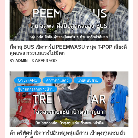
ภีมวสุ BUS เปิดวาร์ป PEEMWASU หนุ่ม T-POP เสียงดี
ลุคแพง กระแสแรงไม่มีตก
BY
ADMIN
3 WEEKS AGO
ONLYFANS
ดารานักแสดง
นายแบบชาย
ผู้ชายหล่อจากทางบ้าน
ต้า ตรีทัศน์ เปิดวาร์ปอินฟลูหนุ่มอีสาน เป้าตุงหุ่นแซ่บ ยั่ว