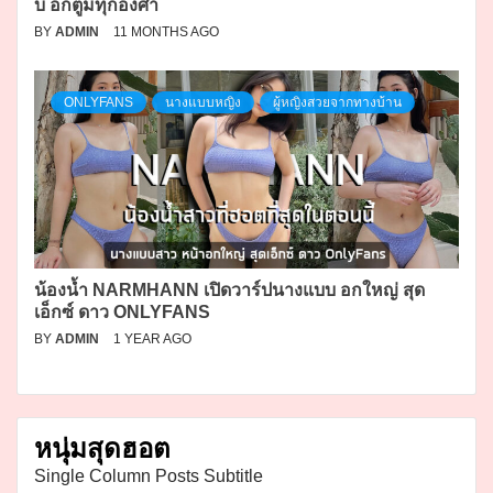
บ อกตู้มทุกองศา
BY
ADMIN
11 MONTHS AGO
ONLYFANS
นางแบบหญิง
ผู้หญิงสวยจากทางบ้าน
น้องน้ำ NARMHANN เปิดวาร์ปนางแบบ อกใหญ่ สุด
เอ็กซ์ ดาว ONLYFANS
BY
ADMIN
1 YEAR AGO
หนุ่มสุดฮอต
Single Column Posts Subtitle