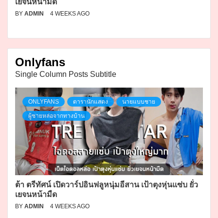
เยจนหน้ามืด
BY
ADMIN
4 WEEKS AGO
Onlyfans
Single Column Posts Subtitle
ONLYFANS
ดารานักแสดง
นายแบบชาย
ผู้ชายหล่อจากทางบ้าน
ต้า ตรีทัศน์ เปิดวาร์ปอินฟลูหนุ่มอีสาน เป้าตุงหุ่นแซ่บ ยั่ว
เยจนหน้ามืด
BY
ADMIN
4 WEEKS AGO