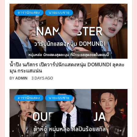
ดารานักแสดง
นายแบบชาย
น้ำปิง นภัสกร เปิดวาร์ปนักแสดงหนุ่ม DOMUNDI ลุคละ
มุน กระแสแน่น
BY
ADMIN
3 DAYS AGO
ดารานักแสดง
นายแบบชาย