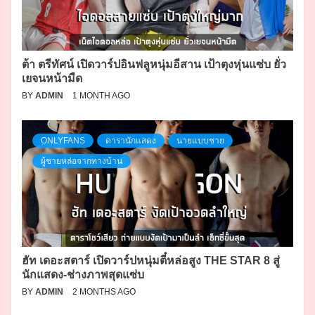
ต้า ตรีทัศน์ เปิดวาร์ปอินฟลูหนุ่มอีสาน เป้าตุงหุ่นแซ่บ ยั่ว
เยจนหน้ามืด
BY
ADMIN
1 MONTH AGO
ONLYFANS
ดารานักแสดง
นายแบบชาย
ผู้ชายหล่อจากทางบ้าน
ฮัท เดอะสตาร์ เปิดวาร์ปหนุ่มตี๋หล่อสูง THE STAR 8 สู่
นักแสดง-ช่างภาพสุดแซ่บ
BY
ADMIN
2 MONTHS AGO