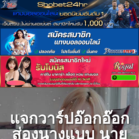
Skip
to
content
แจกวาร์ปอ๊อกอ๊อก
ส่องนางแบบ นาย