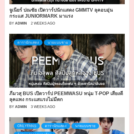
จูเนียร์ ปณชัย เปิดวาร์ปนักแสดง GMMTV ลุคอบอุ่น
กระแส JUNIORMARK มาแรง
BY
ADMIN
2 WEEKS AGO
ดารานักแสดง
นายแบบชาย
ภีมวสุ BUS เปิดวาร์ป PEEMWASU หนุ่ม T-POP เสียงดี
ลุคแพง กระแสแรงไม่มีตก
BY
ADMIN
3 WEEKS AGO
ONLYFANS
ดารานักแสดง
นายแบบชาย