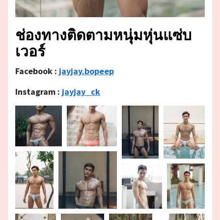
ช่องทางติดตามหนุ่มหุ่นแซ่บ
เวอร์
Facebook :
jayjay.bopeep
Instagram :
jayjay_ck