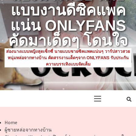
แบบงานดีซิคแพค
แน่น ONLYFANS
คัดมาเด็ดๆ โดนใจ
ส่องนางแบบหญิงสุดเซ็กซี่ นายแบบชายซิคแพคแน่นๆ วาร์ปสาวสวย
หนุ่มหล่อจากทางบ้าน คัดสรรงานเด็ดๆจาก ONLYFANS รับประกัน
ความบรรเทิงแบบจัดเต็ม
Primary
Menu
Home
ผู้ชายหล่อจากทางบ้าน