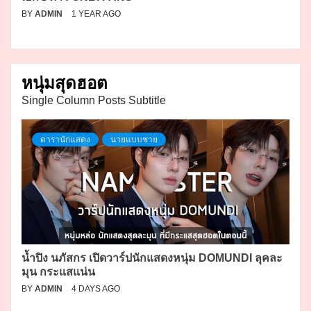
BY
ADMIN
1 YEAR AGO
หนุ่มสุดฮอต
Single Column Posts Subtitle
ดารานักแสดง
นายแบบชาย
น้ำปิง นภัสกร เปิดวาร์ปนักแสดงหนุ่ม DOMUNDI ลุคละ
มุน กระแสแน่น
BY
ADMIN
4 DAYS AGO