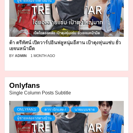
ผู้ชายหล่อจากทางบ้าน
ต้า ตรีทัศน์ เปิดวาร์ปอินฟลูหนุ่มอีสาน เป้าตุงหุ่นแซ่บ ยั่ว
เยจนหน้ามืด
BY
ADMIN
1 MONTH AGO
Onlyfans
Single Column Posts Subtitle
ONLYFANS
ดารานักแสดง
นายแบบชาย
ผู้ชายหล่อจากทางบ้าน