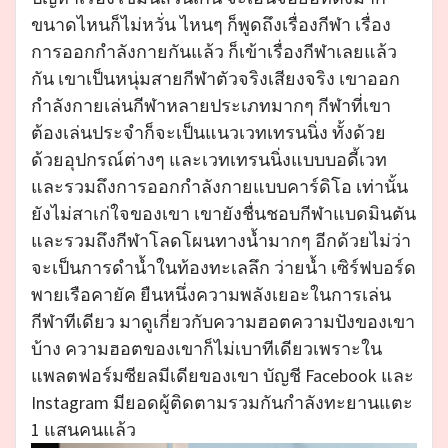
ขนาดไหนก็ไม่หวั่น ไหนๆ ก็พูดถึงเรื่องกีฬา เรื่อง
การออกกำลังกายกันแล้ว ก็เข้าเรื่องกีฬาเลยแล้ว
กัน เขาเป็นหนุ่มสายกีฬาตัวจริงเสียงจริง เขาออก
กำลังกายเล่นกีฬาหลายประเภทมากๆ กีฬาที่เขา
ต้องเล่นประจำก็จะเป็นแนวเวทเทรนนิ่ง ทั้งด้วย
ด้วยอุปกรณ์ต่างๆ และเวทเทรนนิ่งแบบบอดี้เวท
และรวมถึงการออกกำลังกายแบบคาร์ดิโอ เท่านั้น
ยังไม่สาเก่ใจของเขา เขายังชื่นชอบกีฬาแบดมินตัน
และรวมถึงกีฬาโลดโผนทางน้ำมากๆ อีกด้วยไม่ว่า
จะเป็นการดำน้ำในท้องทะเลลึก ว่ายน้ำ เซิร์ฟบอร์ด
พายเรือคายัค ยืนหนึ่งความพลังเยอะในการเล่น
กีฬาทีเดียว มาดูเกี่ยวกับความฮอตความปังของเขา
บ้าง ความฮอตของเขาก็ไม่เบาทีเดียวเพราะใน
แพลตฟอร์มซียลมีเดียของเขา บัญชี Facebook และ
Instagram มียอดผู้ติดตามรวมกันกำลังทะยานแตะ
1 แสนคนแล้ว