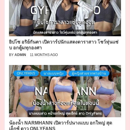
ยิปโซ อริย์กันตา เปิดวาร์ปนักแสดงดาราสาว โชว์หุ่นแซ่
บ อกตู้มทุกองศา
BY
ADMIN
11 MONTHS AGO
ONLYFANS
นางแบบหญิง
ผู้หญิงสวยจากทางบ้าน
น้องน้ำ NARMHANN เปิดวาร์ปนางแบบ อกใหญ่ สุด
เอ็กซ์ ดาว ONLYFANS