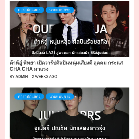
ดารานักแสดง
นายแบบชาย
ต้าห์อู๋ พิทยา เปิดวาร์ปศิลปินหนุ่มเสียงดี ลุคคม กระแส
CHA CHA มาแรง
BY
ADMIN
2 WEEKS AGO
ดารานักแสดง
นายแบบชาย