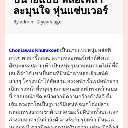
ละมุนใจ หุ่นแซ่บเวอร์
By
admin
2 years ago
Chonlawas Khumkoet
เป็นนายแบบหนุ่มหล่อที่
สาวๆ ตามกรี๊ดสลบ ความหล่อเพอร์เฟกต์ตั้งแต่
ศีรษะจรดปลายเท้า เป็นหนุ่มรูปงามหมดจดไม่มีที่ติ
เลยก็ว่าได้ เขาเป็นคนที่มีหน้าตาหล่อเจ้าเสน่ห์
มากๆ โครงหน้าได้สัดส่วน ทรงหน้าเป็นรูปหน้ายาว
เป็นทรงหน้าที่หนุ่มๆ หลายคนอยากมีทรงหน้าแบบ
นี้ กรอบหน้าชัด หน้าผากมีความกว้างกำลังดี คิ้ม
เข้ม ดวงตาโตเป็นรูปวงรีมีเสน่ห์ จมูกโด่งปลาย
แหลมทรงธรรมชาติ ขนาดของริมฝีปากทั้งบน และ
ล่างสมมาตรกันกำลังดี คางรับกับรูปหน้า มีหนวด
หน่อยๆ มีเครานิดๆ พอกรุบกริบ ความเท่ระเบิดก็อยู่