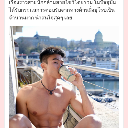
เรื่องราวสายนักกล้ามสายโชว์โดยรวม ในปัจจุบัน
ได้รับกระแสการตอบรับจากทางด้านฝั่งยุโรปเป็น
จำนวนมาก น่าสนใจสุดๆ เลย