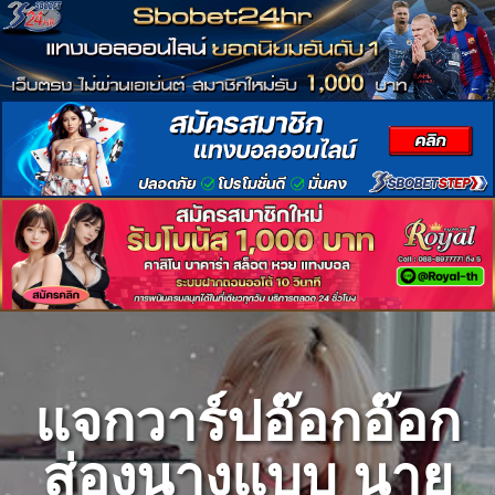
Skip
to
content
แจกวาร์ปอ๊อกอ๊อก
ส่องนางแบบ นาย