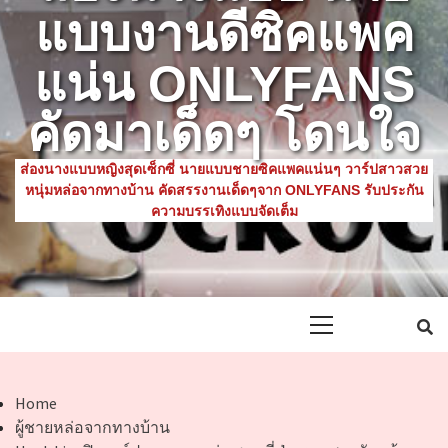
แบบงานดีซิคแพค
แน่น ONLYFANS
คัดมาเด็ดๆ โดนใจ
ส่องนางแบบหญิงสุดเซ็กซี่ นายแบบชายซิคแพคแน่นๆ วาร์ปสาวสวย
หนุ่มหล่อจากทางบ้าน คัดสรรงานเด็ดๆจาก ONLYFANS รับประกัน
ความบรรเทิงแบบจัดเต็ม
Primary
Menu
Home
ผู้ชายหล่อจากทางบ้าน