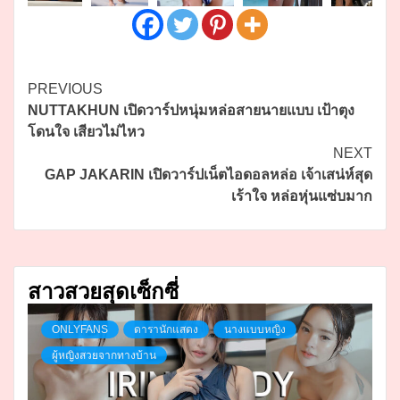
Continue
PREVIOUS
NUTTAKHUN เปิดวาร์ปหนุ่มหล่อสายนายแบบ เป้าตุง
Reading
โดนใจ เสียวไม่ไหว
NEXT
GAP JAKARIN เปิดวาร์ปเน็ตไอดอลหล่อ เจ้าเสน่ห์สุด
เร้าใจ หล่อหุ่นแซ่บมาก
สาวสวยสุดเซ็กซี่
ONLYFANS
ดารานักแสดง
นางแบบหญิง
ผู้หญิงสวยจากทางบ้าน