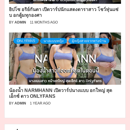
ยิปโซ อริย์กันตา เปิดวาร์ปนักแสดงดาราสาว โชว์หุ่นแซ่
บ อกตู้มทุกองศา
BY
ADMIN
11 MONTHS AGO
ONLYFANS
นางแบบหญิง
ผู้หญิงสวยจากทางบ้าน
น้องน้ำ NARMHANN เปิดวาร์ปนางแบบ อกใหญ่ สุด
เอ็กซ์ ดาว ONLYFANS
BY
ADMIN
1 YEAR AGO