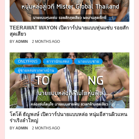
TEERAWAT WAYON เปิดวาร์ปนายแบบหุ่นแซ่บ รอยสัก
สุดเสียว
BY
ADMIN
2 MONTHS AGO
ONLYFANS
ดารานักแสดง
นายแบบชาย
ผู้ชายหล่อจากทางบ้าน
โตโต้ ธัญพงษ์ เปิดวาร์ปนายแบบหล่อ หนุ่มอีสานผิวแทน
ร่าเริงลำใหญ่
BY
ADMIN
2 MONTHS AGO