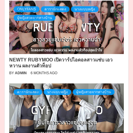
ONLYFANS
ดารานักแสดง
นางแบบหญิง
ผู้หญิงสวยจากทางบ้าน
NEWTY RUBYMOO เปิดวาร์ปไอดอลสาวแซ่บ เอว
หวาน ผลงานตัวท็อป
BY
ADMIN
6 MONTHS AGO
ดารานักแสดง
นางแบบหญิง
ผู้หญิงสวยจากทางบ้าน