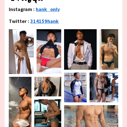
Instagram :
hank_only
Twitter :
314159hank