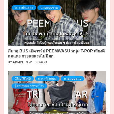
ดารานักแสดง
นายแบบชาย
ภีมวสุ BUS เปิดวาร์ป PEEMWASU หนุ่ม T-POP เสียงดี
ลุคแพง กระแสแรงไม่มีตก
BY
ADMIN
3 WEEKS AGO
ONLYFANS
ดารานักแสดง
นายแบบชาย
ผู้ชายหล่อจากทางบ้าน