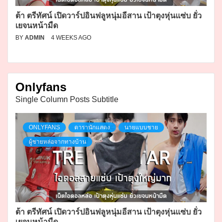
ต้า ตรีทัศน์ เปิดวาร์ปอินฟลูหนุ่มอีสาน เป้าตุงหุ่นแซ่บ ยั่ว
เยจนหน้ามืด
BY
ADMIN
4 WEEKS AGO
Onlyfans
Single Column Posts Subtitle
ONLYFANS
ดารานักแสดง
นายแบบชาย
ผู้ชายหล่อจากทางบ้าน
ต้า ตรีทัศน์ เปิดวาร์ปอินฟลูหนุ่มอีสาน เป้าตุงหุ่นแซ่บ ยั่ว
เยจนหน้ามืด