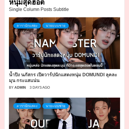
หนุ่มสุดฮอต
Single Column Posts Subtitle
ดารานักแสดง
นายแบบชาย
น้ำปิง นภัสกร เปิดวาร์ปนักแสดงหนุ่ม DOMUNDI ลุคละ
มุน กระแสแน่น
BY
ADMIN
3 DAYS AGO
ดารานักแสดง
นายแบบชาย