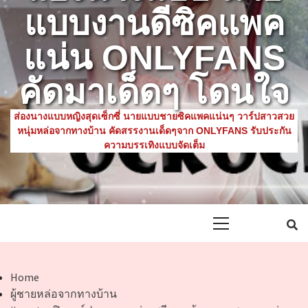
แบบงานดีซิคแพค
แน่น ONLYFANS
คัดมาเด็ดๆ โดนใจ
ส่องนางแบบหญิงสุดเซ็กซี่ นายแบบชายซิคแพคแน่นๆ วาร์ปสาวสวย
หนุ่มหล่อจากทางบ้าน คัดสรรงานเด็ดๆจาก ONLYFANS รับประกัน
ความบรรเทิงแบบจัดเต็ม
Primary
Menu
Home
ผู้ชายหล่อจากทางบ้าน