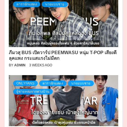
ดารานักแสดง
นายแบบชาย
ภีมวสุ BUS เปิดวาร์ป PEEMWASU หนุ่ม T-POP เสียงดี
ลุคแพง กระแสแรงไม่มีตก
BY
ADMIN
3 WEEKS AGO
ONLYFANS
ดารานักแสดง
นายแบบชาย
ผู้ชายหล่อจากทางบ้าน