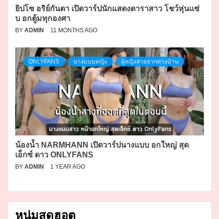
ยิปโซ อริย์กันตา เปิดวาร์ปนักแสดงดาราสาว โชว์หุ่นแซ่
บ อกตู้มทุกองศา
BY
ADMIN
11 MONTHS AGO
ONLYFANS
นางแบบหญิง
ผู้หญิงสวยจากทางบ้าน
น้องน้ำ NARMHANN เปิดวาร์ปนางแบบ อกใหญ่ สุด
เอ็กซ์ ดาว ONLYFANS
BY
ADMIN
1 YEAR AGO
หนุ่มสุดฮอต