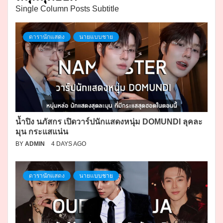
Single Column Posts Subtitle
ดารานักแสดง
นายแบบชาย
น้ำปิง นภัสกร เปิดวาร์ปนักแสดงหนุ่ม DOMUNDI ลุคละ
มุน กระแสแน่น
BY
ADMIN
4 DAYS AGO
ดารานักแสดง
นายแบบชาย