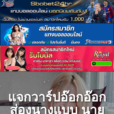
Skip
to
content
แจกวาร์ปอ๊อกอ๊อก
ส่องนางแบบ นาย