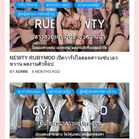
ONLYFANS
ดารานักแสดง
นางแบบหญิง
ผู้หญิงสวยจากทางบ้าน
NEWTY RUBYMOO เปิดวาร์ปไอดอลสาวแซ่บ เอว
หวาน ผลงานตัวท็อป
BY
ADMIN
6 MONTHS AGO
ดารานักแสดง
นางแบบหญิง
ผู้หญิงสวยจากทางบ้าน