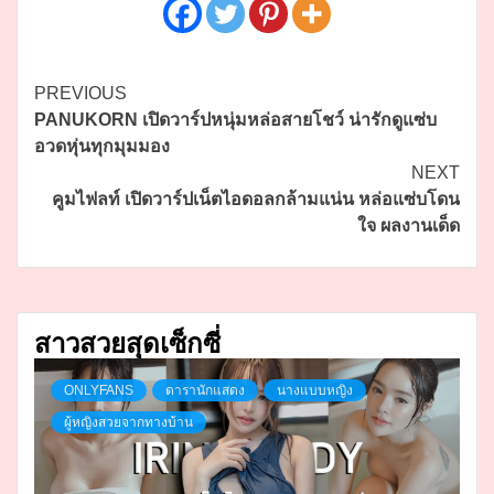
Continue
PREVIOUS
PANUKORN เปิดวาร์ปหนุ่มหล่อสายโชว์ น่ารักดูแซ่บ
Reading
อวดหุ่นทุกมุมมอง
NEXT
คูมไฟลท์ เปิดวาร์ปเน็ตไอดอลกล้ามแน่น หล่อแซ่บโดน
ใจ ผลงานเด็ด
สาวสวยสุดเซ็กซี่
ONLYFANS
ดารานักแสดง
นางแบบหญิง
ผู้หญิงสวยจากทางบ้าน