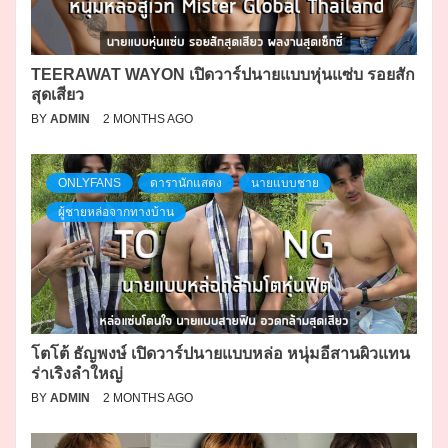
TEERAWAT WAYON เปิดวาร์ปนายแบบหุ่นแซ่บ รอยสัก
สุดเสียว
BY
ADMIN
2 MONTHS AGO
ONLYFANS
ดารานักแสดง
นายแบบชาย
ผู้ชายหล่อจากทางบ้าน
โตโต้ ธัญพงษ์ เปิดวาร์ปนายแบบหล่อ หนุ่มอีสานผิวแทน
ร่าเริงลำใหญ่
BY
ADMIN
2 MONTHS AGO