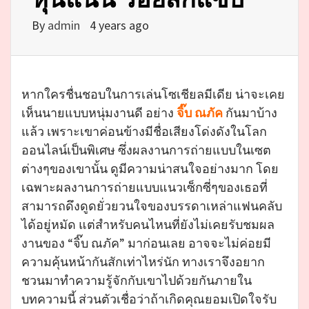
By
admin
4 years ago
หากใครชื่นชอบในการเล่นโซเชียลมีเดีย น่าจะเคย
เห็นนายแบบหนุ่มงานดี อย่าง
จิ๊บ ณภัค
กันมาบ้าง
แล้ว เพราะเขาค่อนข้างมีชื่อเสียงโด่งดังในโลก
ออนไลน์เป็นพิเศษ ซึ่งผลงานการถ่ายแบบในเซต
ต่างๆของเขานั้น ดูมีความน่าสนใจอย่างมาก โดย
เฉพาะผลงานการถ่ายแบบแนวเซ็กซี่ๆของเธอที่
สามารถดึงดูดยั่วยวนใจของบรรดาเหล่าแฟนคลับ
ได้อยู่หมัด แต่สำหรับคนไหนที่ยังไม่เคยรับชมผล
งานของ “จิ๊บ ณภัค” มาก่อนเลย อาจจะไม่ค่อยมี
ความคุ้นหน้ากันสักเท่าไหร่นัก ทางเราจึงอยาก
ชวนมาทำความรู้จักกับเขาไปด้วยกันภายใน
บทความนี้ ส่วนตัวเชื่อว่าถ้าเกิดคุณยอมเปิดใจรับ