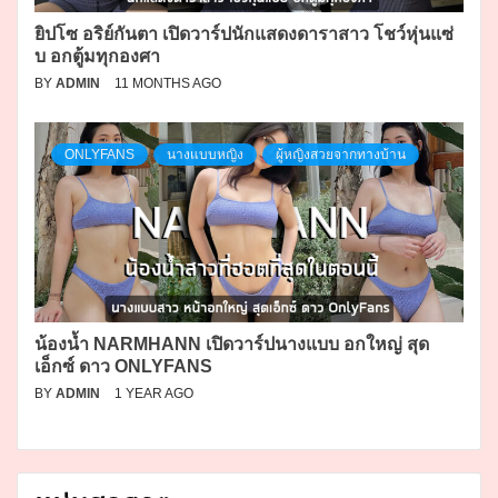
ยิปโซ อริย์กันตา เปิดวาร์ปนักแสดงดาราสาว โชว์หุ่นแซ่
บ อกตู้มทุกองศา
BY
ADMIN
11 MONTHS AGO
ONLYFANS
นางแบบหญิง
ผู้หญิงสวยจากทางบ้าน
น้องน้ำ NARMHANN เปิดวาร์ปนางแบบ อกใหญ่ สุด
เอ็กซ์ ดาว ONLYFANS
BY
ADMIN
1 YEAR AGO