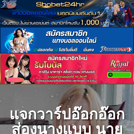
Skip
to
content
แจกวาร์ปอ๊อกอ๊อก
ส่องนางแบบ นาย