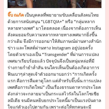
จิ๊บ ณภัค
เป็นบุคคลที่พยายามขับเคลื่อนสังคมไทย
ด้วยการสนับสนุน “LGBTQIA+” หรือ “กลุ่มหลาก
หลายทางเพศ” มาโดยตลอด เนื่องจากต้องการเห็น
สังคมยอมรับความหลากหลายทางเพศมากยิ่งขึ้น
กว่าเดิม จึงมีการออกมาให้สัมภาษณ์ผ่านทางสำนัก
ข่าว และโพสต์ผ่านทาง Instagram อยู่บ่อยครั้ง
โดยตัวเขาเองเป็น “Transgender” ที่ผ่านการแปลง
เพศมาเรียบร้อยแล้ว ปัจจุบันจึงเป็นหนุ่มหล่อที่มี
ร่างกายกำยำล่ำสัน จนใครเห็นเป็นต้องเกิดอาการ
ฟินเบาๆล่าสุดเจ้าตัวออกมาบอกว่า “การเกิดครั้ง
แรก คือการลืมตาดูโลก แต่สำหรับจิ๊บนั้น การแปลง
เพศคือการเกิดใหม่” เป็นเรื่องธรรมดาหากประโยค
ดังกล่าวจะกลายมาเป็นกระแสไวรัลในโลกโซเชีย
ลมีเดีย จนมีคนหยิบยกประโยคนี้มาเป็นแรงบันดาล
ใจแก่ตัวเองไปตามกัน เพราะต่อให้ทุกคนจะมี