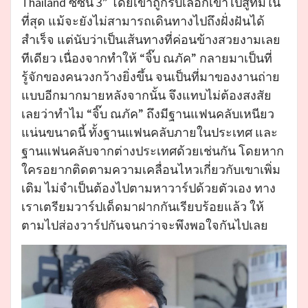
Thailand ซีซั่น 3” โดยเขาถูกรับเลือกเข้าไปสู่ทีมใน
ที่สุด แม้จะยังไม่สามารถเดินทางไปถึงฝั่งฝันได้
สำเร็จ แต่นับว่าเป็นเส้นทางที่ค่อนข้างสวยงามเลย
ทีเดียว เนื่องจากทำให้ “จิ๊บ ณภัค” กลายมาเป็นที่
รู้จักของคนวงกว้างยิ่งขึ้น จนเป็นที่มาของงานถ่าย
แบบอีกมากมายหลังจากนั้น จึงแทบไม่ต้องสงสัย
เลยว่าทำไม “จิ๊บ ณภัค” ถึงมีฐานแฟนคลับเหนียว
แน่นขนาดนี้ ทั้งฐานแฟนคลับภายในประเทศ และ
ฐานแฟนคลับจากต่างประเทศด้วยเช่นกัน โดยหาก
ใครอยากติดตามความเคลื่อนไหวเกี่ยวกับเขาเพิ่ม
เติม ไม่จำเป็นต้องไปตามหาวาร์ปด้วยตัวเอง ทาง
เราเตรียมวาร์ปเด็ดมาฝากกันเรียบร้อยแล้ว ให้
ตามไปส่องวาร์ปกันจนกว่าจะพึงพอใจกันไปเลย