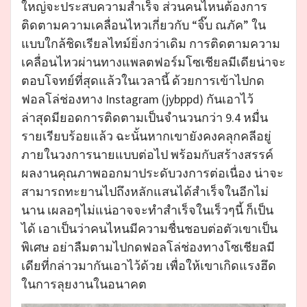
ใหญ่จะประสบความสำเร็จ ส่วนคนไหนต้องการ
ติดตามความเคลื่อนไหวเกี่ยวกับ “จิ๊บ ณภัค” ใน
แบบใกล้ชิดเรียลไทม์ยิ่งกว่าเดิม การติดตามความ
เคลื่อนไหวผ่านทางแพลตฟอร์มโซเชียลมีเดียน่าจะ
ตอบโจทย์ที่สุดแล้วในเวลานี้ ด้วยการเข้าไปกด
ฟอลโล่ช่องทาง Instagram (jybppd) กันเอาไว้
ล่าสุดมียอดการติดตามเป็นจำนวนกว่า 9.4 หมื่น
รายเรียบร้อยแล้ว ฉะนั้นหากเขายังคงคลุกคลีอยู่
ภายในวงการนายแบบต่อไป พร้อมกับสร้างสรรค์
ผลงานคุณภาพออกมาประดับวงการต่อเนื่อง น่าจะ
สามารถทะยานไปถึงหลักแสนได้สำเร็จในอีกไม่
นาน เผลอๆไม่แน่อาจจะทำสำเร็จในเร็วๆนี้ ก็เป็น
ได้ เอาเป็นว่าคนไหนมีความชื่นชอบต่อตัวเขาเป็น
พิเศษ อย่าลืมตามไปกดฟอลโล่ช่องทางโซเชียลมี
เดียที่กล่าวมากันเอาไว้ด้วย เพื่อให้เขาเกิดแรงฮึด
ในการลุยงานในอนาคต