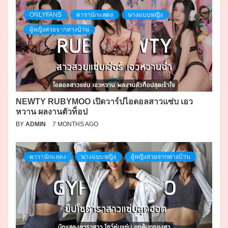
ONLYFANS
ดารานักแสดง
นางแบบหญิง
ผู้หญิงสวยจากทางบ้าน
NEWTY RUBYMOO เปิดวาร์ปไอดอลสาวแซ่บ เอว
หวาน ผลงานตัวท็อป
BY
ADMIN
7 MONTHS AGO
ดารานักแสดง
นางแบบหญิง
ผู้หญิงสวยจากทางบ้าน