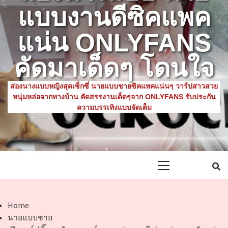
แบบงานดีซิคแพค
แน่น ONLYFANS
คัดมาเด็ดๆ โดนใจ
ส่องนางแบบหญิงสุดเซ็กซี่ นายแบบชายซิคแพคแน่นๆ วาร์ปสาวสวย
หนุ่มหล่อจากทางบ้าน คัดสรรงานเด็ดๆจาก ONLYFANS รับประกัน
ความบรรเทิงแบบจัดเต็ม
Primary
Menu
Home
นายแบบชาย