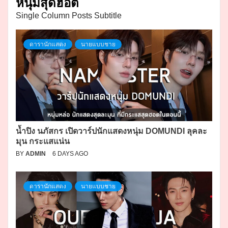
หนุ่มสุดฮอต
Single Column Posts Subtitle
ดารานักแสดง
นายแบบชาย
น้ำปิง นภัสกร เปิดวาร์ปนักแสดงหนุ่ม DOMUNDI ลุคละ
มุน กระแสแน่น
BY
ADMIN
6 DAYS AGO
ดารานักแสดง
นายแบบชาย