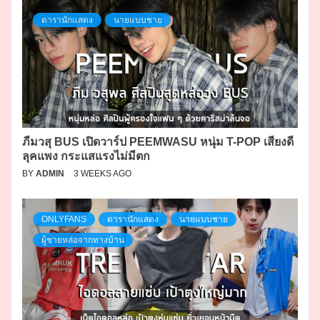
ดารานักแสดง
นายแบบชาย
ภีมวสุ BUS เปิดวาร์ป PEEMWASU หนุ่ม T-POP เสียงดี
ลุคแพง กระแสแรงไม่มีตก
BY
ADMIN
3 WEEKS AGO
ONLYFANS
ดารานักแสดง
นายแบบชาย
ผู้ชายหล่อจากทางบ้าน