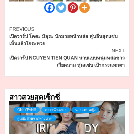
Continue
PREVIOUS
เปิดวาร์ป โคตะ มิอุระ นักมวยหน้าหล่อ หุ่นลีนสุดแซ่บ
Reading
เห็นแล้วใจระทวย
NEXT
เปิดวาร์ป NGUYEN TIEN QUAN นาบแบบหนุ่มหล่อชาว
เวียดนาม หุ่นแซ่บ เป้ากระแทกตา
สาวสวยสุดเซ็กซี่
ONLYFANS
ดารานักแสดง
นางแบบหญิง
ผู้หญิงสวยจากทางบ้าน