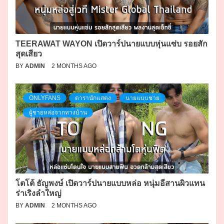
TEERAWAT WAYON เปิดวาร์ปนายแบบหุ่นแซ่บ รอยสัก
สุดเสียว
BY
ADMIN
2 MONTHS AGO
ONLYFANS
ดารานักแสดง
นายแบบชาย
ผู้ชายหล่อจากทางบ้าน
โตโต้ ธัญพงษ์ เปิดวาร์ปนายแบบหล่อ หนุ่มอีสานผิวแทน
ร่าเริงลำใหญ่
BY
ADMIN
2 MONTHS AGO