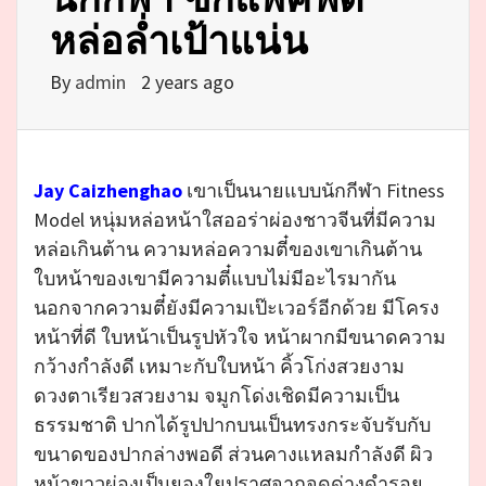
หล่อล่ำเป้าแน่น
By
admin
2 years ago
Jay Caizhenghao
เขาเป็นนายแบบนักกีฬา Fitness
Model หนุ่มหล่อหน้าใสออร่าผ่องชาวจีนที่มีความ
หล่อเกินต้าน ความหล่อความตี๋ของเขาเกินต้าน
ใบหน้าของเขามีความตี๋แบบไม่มีอะไรมากัน
นอกจากความตี๋ยังมีความเป๊ะเวอร์อีกด้วย มีโครง
หน้าที่ดี ใบหน้าเป็นรูปหัวใจ หน้าผากมีขนาดความ
กว้างกำลังดี เหมาะกับใบหน้า คิ้วโก่งสวยงาม
ดวงตาเรียวสวยงาม จมูกโด่งเชิดมีความเป็น
ธรรมชาติ ปากได้รูปปากบนเป็นทรงกระจับรับกับ
ขนาดของปากล่างพอดี ส่วนคางแหลมกำลังดี ผิว
หน้าขาวผ่องเป็นยองใยปราศจากจุดด่างดำรอย