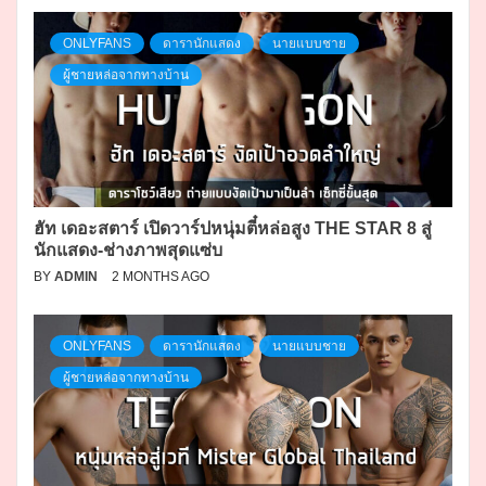
ONLYFANS
ดารานักแสดง
นายแบบชาย
ผู้ชายหล่อจากทางบ้าน
ฮัท เดอะสตาร์ เปิดวาร์ปหนุ่มตี๋หล่อสูง THE STAR 8 สู่
นักแสดง-ช่างภาพสุดแซ่บ
BY
ADMIN
2 MONTHS AGO
ONLYFANS
ดารานักแสดง
นายแบบชาย
ผู้ชายหล่อจากทางบ้าน