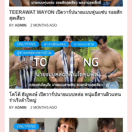
TEERAWAT WAYON เปิดวาร์ปนายแบบหุ่นแซ่บ รอยสัก
สุดเสียว
BY
ADMIN
2 MONTHS AGO
ONLYFANS
ดารานักแสดง
นายแบบชาย
ผู้ชายหล่อจากทางบ้าน
โตโต้ ธัญพงษ์ เปิดวาร์ปนายแบบหล่อ หนุ่มอีสานผิวแทน
ร่าเริงลำใหญ่
BY
ADMIN
2 MONTHS AGO
ONLYFANS