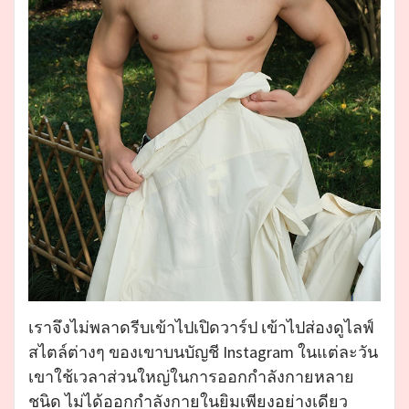
เราจึงไม่พลาดรีบเข้าไปเปิดวาร์ป เข้าไปส่องดูไลฟ์
สไตล์ต่างๆ ของเขาบนบัญชี Instagram ในแต่ละวัน
เขาใช้เวลาส่วนใหญ่ในการออกกำลังกายหลาย
ชนิด ไม่ได้ออกกำลังกายในยิมเพียงอย่างเดียว