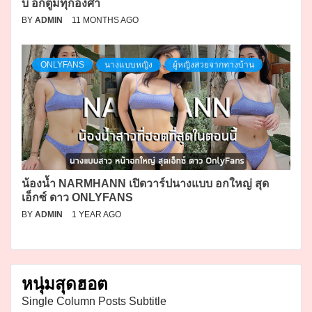
บ อกตู้มทุกองศา
BY
ADMIN
11 MONTHS AGO
ONLYFANS
นางแบบหญิง
ผู้หญิงสวยจากทางบ้าน
น้องน้ำ NARMHANN เปิดวาร์ปนางแบบ อกใหญ่ สุด
เอ็กซ์ ดาว ONLYFANS
BY
ADMIN
1 YEAR AGO
หนุ่มสุดฮอต
Single Column Posts Subtitle