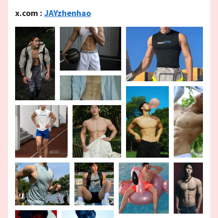
x.com :
JAYzhenhao