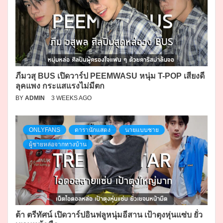
ภีมวสุ BUS เปิดวาร์ป PEEMWASU หนุ่ม T-POP เสียงดี
ลุคแพง กระแสแรงไม่มีตก
BY
ADMIN
3 WEEKS AGO
ONLYFANS
ดารานักแสดง
นายแบบชาย
ผู้ชายหล่อจากทางบ้าน
ต้า ตรีทัศน์ เปิดวาร์ปอินฟลูหนุ่มอีสาน เป้าตุงหุ่นแซ่บ ยั่ว