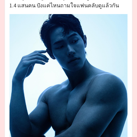
1.4 แสนคน ปังแค่ไหนถามใจแฟนคลับดูแล้วกัน