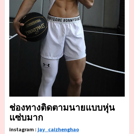
ช่องทางติดตามนายแบบหุ่น
แซ่บมาก
instagram :
jay_caizhenghao