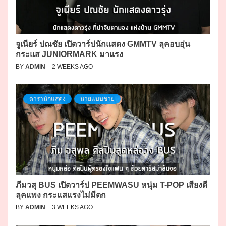
จูเนียร์ ปณชัย เปิดวาร์ปนักแสดง GMMTV ลุคอบอุ่น
กระแส JUNIORMARK มาแรง
BY
ADMIN
2 WEEKS AGO
ดารานักแสดง
นายแบบชาย
ภีมวสุ BUS เปิดวาร์ป PEEMWASU หนุ่ม T-POP เสียงดี
ลุคแพง กระแสแรงไม่มีตก
BY
ADMIN
3 WEEKS AGO