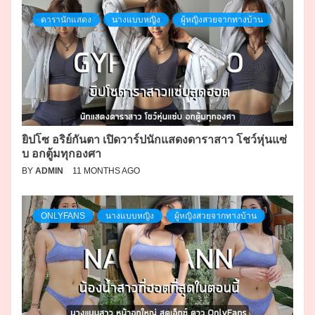
ดารานักแสดง
นางแบบหญิง
ผู้หญิงสวยจากทางบ้าน
ยิปโซ อริย์กันตา เปิดวาร์ปนักแสดงดาราสาว โชว์หุ่นแซ่
บ อกตู้มทุกองศา
BY
ADMIN
11 MONTHS AGO
ONLYFANS
นางแบบหญิง
ผู้หญิงสวยจากทางบ้าน