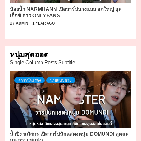
น้องน้ำ NARMHANN เปิดวาร์ปนางแบบ อกใหญ่ สุด
เอ็กซ์ ดาว ONLYFANS
BY
ADMIN
1 YEAR AGO
หนุ่มสุดฮอต
Single Column Posts Subtitle
ดารานักแสดง
นายแบบชาย
น้ำปิง นภัสกร เปิดวาร์ปนักแสดงหนุ่ม DOMUNDI ลุคละ
มุน กระแสแน่น