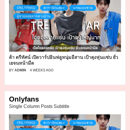
ONLYFANS
ดารานักแสดง
นายแบบชาย
ผู้ชายหล่อจากทางบ้าน
ต้า ตรีทัศน์ เปิดวาร์ปอินฟลูหนุ่มอีสาน เป้าตุงหุ่นแซ่บ ยั่ว
เยจนหน้ามืด
BY
ADMIN
4 WEEKS AGO
Onlyfans
Single Column Posts Subtitle
ONLYFANS
ดารานักแสดง
นายแบบชาย