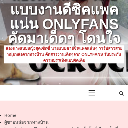
แบบงานดีซิคแพค
แน่น ONLYFANS
คัดมาเด็ดๆ โดนใจ
ส่องนางแบบหญิงสุดเซ็กซี่ นายแบบชายซิคแพคแน่นๆ วาร์ปสาวสวย
หนุ่มหล่อจากทางบ้าน คัดสรรงานเด็ดๆจาก ONLYFANS รับประกัน
ความบรรเทิงแบบจัดเต็ม
Primary
Menu
Home
ผู้ชายหล่อจากทางบ้าน