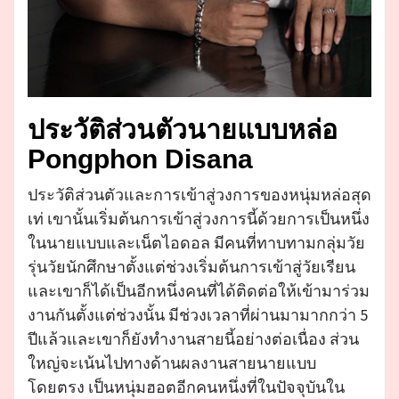
ประวัติส่วนตัวนายแบบหล่อ
Pongphon Disana
ประวัติส่วนตัวและการเข้าสู่วงการของหนุ่มหล่อสุด
เท่ เขานั้นเริ่มต้นการเข้าสู่วงการนี้ด้วยการเป็นหนึ่ง
ในนายแบบและเน็ตไอดอล มีคนที่ทาบทามกลุ่มวัย
รุ่นวัยนักศึกษาตั้งแต่ช่วงเริ่มต้นการเข้าสู่วัยเรียน
และเขาก็ได้เป็นอีกหนึ่งคนที่ได้ติดต่อให้เข้ามาร่วม
งานกันตั้งแต่ช่วงนั้น มีช่วงเวลาที่ผ่านมามากกว่า 5
ปีแล้วและเขาก็ยังทำงานสายนี้อย่างต่อเนื่อง ส่วน
ใหญ่จะเน้นไปทางด้านผลงานสายนายแบบ
โดยตรง เป็นหนุ่มฮอตอีกคนหนึ่งที่ในปัจจุบันใน