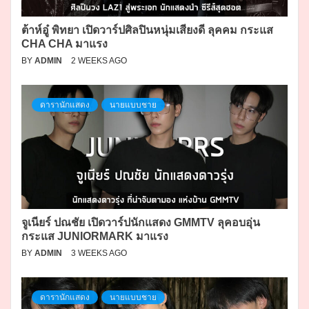
ต้าห์อู๋ พิทยา เปิดวาร์ปศิลปินหนุ่มเสียงดี ลุคคม กระแส
CHA CHA มาแรง
BY
ADMIN
2 WEEKS AGO
ดารานักแสดง
นายแบบชาย
จูเนียร์ ปณชัย เปิดวาร์ปนักแสดง GMMTV ลุคอบอุ่น
กระแส JUNIORMARK มาแรง
BY
ADMIN
3 WEEKS AGO
ดารานักแสดง
นายแบบชาย