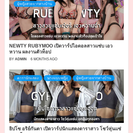
ผู้หญิงสวยจากทางบ้าน
NEWTY RUBYMOO เปิดวาร์ปไอดอลสาวแซ่บ เอว
หวาน ผลงานตัวท็อป
BY
ADMIN
6 MONTHS AGO
ดารานักแสดง
นางแบบหญิง
ผู้หญิงสวยจากทางบ้าน
ยิปโซ อริย์กันตา เปิดวาร์ปนักแสดงดาราสาว โชว์หุ่นแซ่